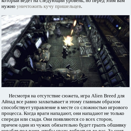
который ведет на следующий уровень, но перед этим вам
нужно
уничтожить кучу пришельцев
.
Несмотря на отсутствие сюжета, игра Alien Breed для
Айпад все равно захватывает и этому главным образом
способствует управление в месте со сложностью игрового
процесса. Когда враги нападают, они нападают не только
спереди или сзади. Они появляются со всех сторон,
причем один из чужих обязательно будет грызть обшивку
корабля под вами, чтобы сразу добраться до вас. За счет