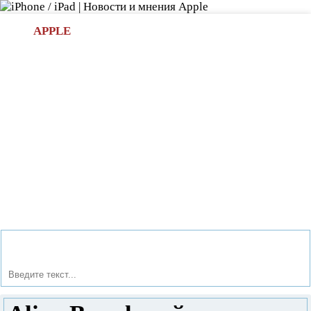
Л
APPLE
БИ.COM
»НОВОСТИ APPLE
АКСЕССУАРЫ
»ОБЗОРЫ
ПРИЛОЖЕНИЯ
»ИГРЫ
»
Новости в мире Apple про iPad | iPhone
»
Игры
» Alien
Breed: война с чужими