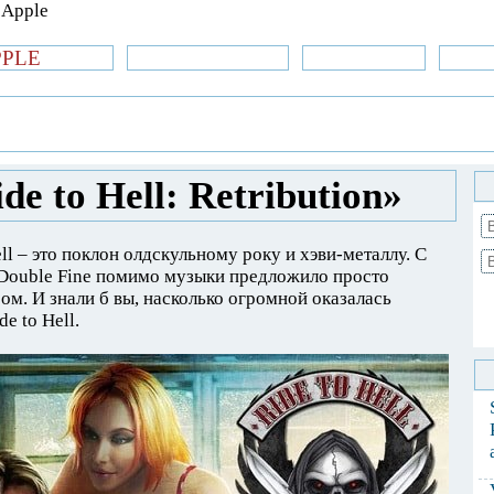
PPLE
би.com
»Новости Apple
Аксессуары
»Об
| iPhone
»
Игры
» Обзор игры «Ride to Hell:
e to Hell: Retribution»
ell – это поклон олдскульному року и хэви-металлу. С
 Double Fine помимо музыки предложило просто
. И знали б вы, насколько огромной оказалась
e to Hell.