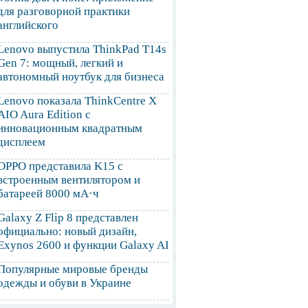
для разговорной практики
английского
Lenovo выпустила ThinkPad T14s
Gen 7: мощный, легкий и
автономный ноутбук для бизнеса
Lenovo показала ThinkCentre X
AIO Aura Edition с
инновационным квадратным
дисплеем
OPPO представила K15 с
встроенным вентилятором и
батареей 8000 мА·ч
Galaxy Z Flip 8 представлен
официально: новый дизайн,
Exynos 2600 и функции Galaxy AI
Популярные мировые бренды
одежды и обуви в Украине