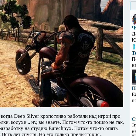
Ч
Д
К
Т
П
н
П
Е
п
 когда Deep Silver кропотливо работали над игрой про
С
тёлки, косухи... ну, вы знаете. Потом что-то пошло не так,
Э
азработку на студию Eutechnyx. Потом что-то опять
н
. Пять лет спустя. Но это только предыстория.