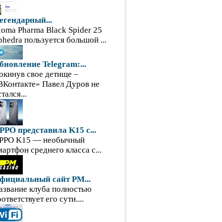
егендарный...
loma Pharma Black Spider 25
phedra пользуется большой ...
бновление Telegram:...
окинув свое детище –
ВКонтакте» Павел Дуров не
тался...
PPO представила K15 с...
PPO K15 — необычный
мартфон среднего класса с...
фициальный сайт PM...
азвание клуба полностью
оответствует его сути....