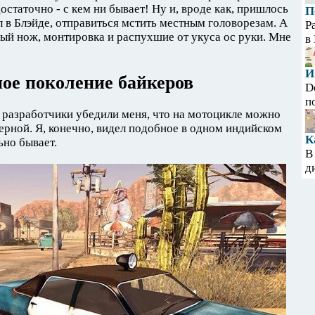
остаточно - с кем ни бывает! Ну и, вроде как, пришлось
П
л в Блэйде, отправиться мстить местным головорезам. А
Р
ный нож, монтировка и распухшие от укуса ос руки. Мне
в
И
ое поколение байкеров
D
п
 разработчики убедили меня, что на мотоцикле можно
терной. Я, конечно, видел подобное в одном индийском
К
ьно бывает.
В
д