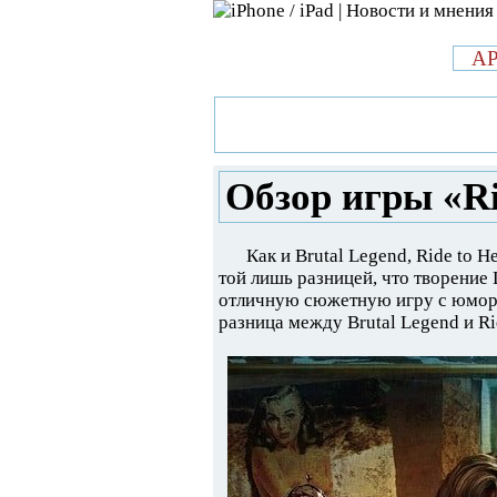
л
A
»
Новости в мире Apple про iPad 
Retribution»
Обзор игры «Rid
Как и Brutal Legend, Ride to H
той лишь разницей, что творение
отличную сюжетную игру с юмором
разница между Brutal Legend и Rid