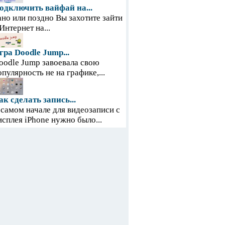
одключить вайфай на...
ано или поздно Вы захотите зайти
 Интернет на...
гра Doodle Jump...
oodle Jump завоевала свою
опулярность не на графике,...
ак сделать запись...
 самом начале для видеозаписи с
исплея iPhone нужно было...