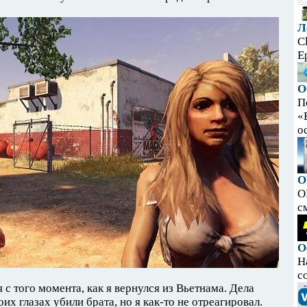
Л
C
E
О
П
«
ос
O
O
с
О
Н
с
с того момента, как я вернулся из Вьетнама. Дела
их глазах убили брата, но я как-то не отреагировал.