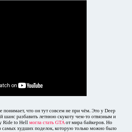
 понимает, что он тут совсем не при чём. Это у Deep
ный шанс разбавить летнюю скукоту чем-то отвязным и
 Ride to Hell
могла стать GTA
от мира байкеров. Но
з самых худших поделок, которую только можно было