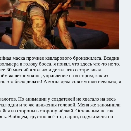
кейная маска прочнее кевларового бронежилета. Всадив
ольвера в голову босса, я понял, что здесь что-то не то.
ее 30 миссий я только и делал, что отстреливал
оём железном коне, управление на котором, как из
бно это было делать! А когда дела совсем шли неважно, я
алогов. Но анимации у создателей не хватало на весь
елал одни и те же движения головой. Меня же запомнили
ейся из стороны в сторону чёлкой. Остальным не так
сь. В общем, грустно всё это, парни, надули меня по