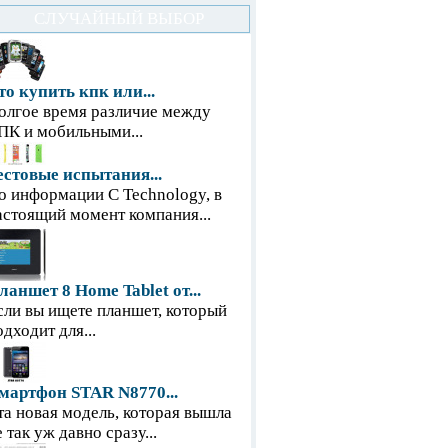
СЛУЧАЙНЫЙ ВЫБОР
то купить кпк или...
олгое время различие между
ПК и мобильными...
естовые испытания...
о информации С Technology, в
астоящий момент компания...
ланшет 8 Home Tablet от...
сли вы ищете планшет, который
одходит для...
мартфон STAR N8770...
та новая модель, которая вышла
е так уж давно сразу...