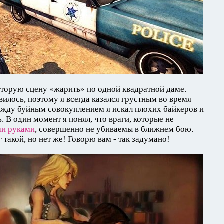
торую сцену «жарить» по одной квадратной даме.
илось, поэтому я всегда казался грустным во время
ежду буйным совокуплением я искал плохих байкеров и
 В один момент я понял, что враги, которые не
ми руками
, совершенно не убиваемы в ближнем бою.
 такой, но нет же! Говорю вам - так задумано!