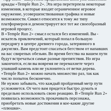
аркады «Temple Run 2». Эта игра перетерпела некоторые
изменения, в которые входят ограниченное игровое
окружение, усовершенствованная графика и новые
возможности. Сиквел относится к тому же типу
платформеров и демонстрирует все тот же своеобразный
игровой процесс.
В «Temple Run 2» смысл остался без изменений. Вы -
искатель приключений, который попал в большую
передрягу в центре древнего города, затерянного в
джунглях. Вам предстоит спасаться бегством от напавших
на вас свирепых обезьян. Во время бегства на вашем пути
будут встречаться самые разные препятствия. Но игра
закончится, если вы вовремя не перемахнете через
упавший камень или не уклонитесь от ветки дерева.
«Temple Run 2» можно начать множество раз, так как
число попыток бесконечно.
Не нужно забывать, что каждый пройденный метр пути
усложняется. От чего вам придется быстро думать и
предельно использовать свою реакцию. В «Temple Run 2»
появилась возможность прокачивать персонажа,
приобретать новые достижения и кое-какие другие
«плюшки».