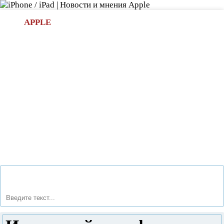
Л
APPLE
БИ.COM
»НОВОСТИ APPLE
АКСЕССУАРЫ
»ОБЗОРЫ
ПРИЛОЖЕНИЯ
»ИГРЫ
»
Новости в мире Apple про iPad | iPhone
»
Игры
»
Известный платформер «Temple Run 2» напомнил о себе