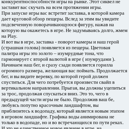
конкурентноспособности игры на рынке. Этот сиквел не
заставит вас скучать на всем протяжении игры.
При запуске игры вас встретит заставка, в которой камера
дает круговой обзор пещеры. Вслед за этим вы увидите
подсвеченную поворачивающуюся фигуру, нажав на
которую вы окажетесь в игре. Не задумываясь долго, жмем
на Play.
И вот вы в игре, заставка - поворот камеры и наш герой
(страшная голова) появляется из пещеры. Цветовая
палитра игры это золото – изумрудные тона, что
гармонирует с второй валютой в игре ( изумрудами ).
Начинаем наш бег, и сразу сзади появляется горилла
огромного размера, желающая вас поймать. Продолжается
бег, и вы видите веревку, по которой герой должен
спуститься. Для чего потребуется произвести свайп в
вертикальном направлении. Прыгая, вы должны уцепиться
за трос, продолжая спускаться вниз. Это то, чего в
предыдущей части игры не было. Продолжив ваш бе,
любуясь попутно красочным ландшафтом, вы
приблизитесь к водопаду, который является новым этапом
в игровом ландшафте. Графика воды анимирована не
только в водопаде, но и во встречающихся по пути реках.
И это не единственное новое явление в игре, на