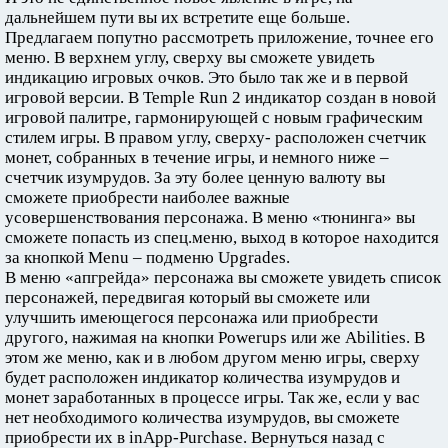
дальнейшем пути вы их встретите еще больше.
Предлагаем попутно рассмотреть приложение, точнее его
меню. В верхнем углу, сверху вы сможете увидеть
индикацию игровых очков. Это было так же и в первой
игровой версии. В Temple Run 2 индикатор создан в новой
игровой палитре, гармонирующей с новым графическим
стилем игры. В правом углу, сверху- расположен счетчик
монет, собранных в течение игры, и немного ниже –
счетчик изумрудов. За эту более ценную валюту вы
сможете приобрести наиболее важные
усовершенствования персонажа. В меню «тюнинга» вы
сможете попасть из спец.меню, выход в которое находится
за кнопкой Menu – подменю Upgrades.
В меню «апгрейда» персонажа вы сможете увидеть список
персонажей, передвигая который вы сможете или
улучшить имеющегося персонажа или приобрести
другого, нажимая на кнопки Powerups или же Abilities. В
этом же меню, как и в любом другом меню игры, сверху
будет расположен индикатор количества изумрудов и
монет заработанных в процессе игры. Так же, если у вас
нет необходимого количества изумрудов, вы сможете
приобрести их в inApp-Purchase. Вернуться назад с