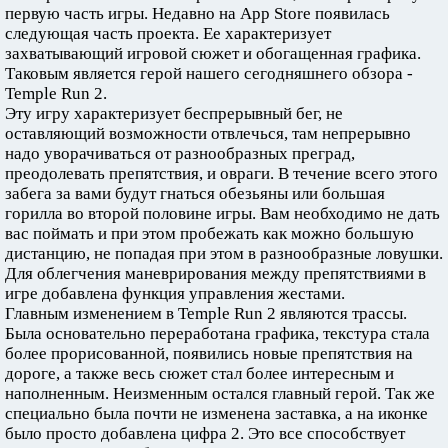
первую часть игры. Недавно на App Store появилась
следующая часть проекта. Ее характеризует
захватывающий игровой сюжет и обогащенная графика.
Таковым является герой нашего сегодняшнего обзора -
Temple Run 2.
Эту игру характеризует беспрерывный бег, не
оставляющий возможности отвлечься, там непрерывно
надо уворачиваться от разнообразных преград,
преодолевать препятствия, и овраги. В течение всего этого
забега за вами будут гнаться обезьяны или большая
горилла во второй половине игры. Вам необходимо не дать
вас поймать и при этом пробежать как можно большую
дистанцию, не попадая при этом в разнообразные ловушки.
Для облегчения маневрирования между препятствиями в
игре добавлена функция управления жестами.
Главным изменением в Temple Run 2 являются трассы.
Была основательно переработана графика, текстура стала
более прорисованной, появились новые препятствия на
дороге, а также весь сюжет стал более интересным и
наполненным. Неизменным остался главный герой. Так же
специально была почти не изменена заставка, а на иконке
было просто добавлена цифра 2. Это все способствует