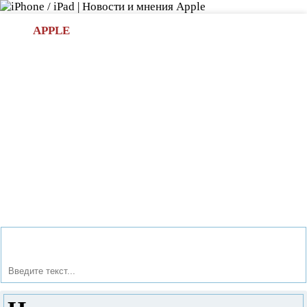
Л
APPLE
БИ.COM
»НОВОСТИ APPLE
АКСЕССУАРЫ
»ОБЗОРЫ
ПРИЛОЖЕНИЯ
»ИГРЫ
»
Новости в мире Apple про iPad | iPhone
»
Игры
» Новое
перерождение легендарной игры - Temple Run 2