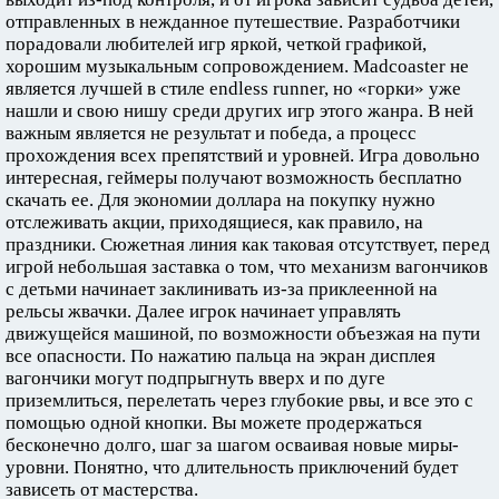
отправленных в нежданное путешествие. Разработчики
порадовали любителей игр яркой, четкой графикой,
хорошим музыкальным сопровождением. Madcoaster не
является лучшей в стиле endless runner, но «горки» уже
нашли и свою нишу среди других игр этого жанра. В ней
важным является не результат и победа, а процесс
прохождения всех препятствий и уровней. Игра довольно
интересная, геймеры получают возможность бесплатно
скачать ее. Для экономии доллара на покупку нужно
отслеживать акции, приходящиеся, как правило, на
праздники. Сюжетная линия как таковая отсутствует, перед
игрой небольшая заставка о том, что механизм вагончиков
с детьми начинает заклинивать из-за приклеенной на
рельсы жвачки. Далее игрок начинает управлять
движущейся машиной, по возможности объезжая на пути
все опасности. По нажатию пальца на экран дисплея
вагончики могут подпрыгнуть вверх и по дуге
приземлиться, перелетать через глубокие рвы, и все это с
помощью одной кнопки. Вы можете продержаться
бесконечно долго, шаг за шагом осваивая новые миры-
уровни. Понятно, что длительность приключений будет
зависеть от мастерства.