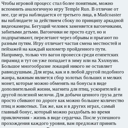
Чтобы игровой процесс стал более понятным, можно
вспомнить аналогичную игру Temple Run. В отличие от
нее, где игра наблюдается от третьего лица, в Madcoaster
вы наблюдаете за действием сбоку по принципу аркадной
видеокамеры. Бегущий человек заменяется вагончиками,
забитыми детьми. Вагончики не просто едут, но и
подпрыгивают, перелетают через обрывы и прыгают по
разным путям. Игру отличает частая смена местностей и
пейзажей на каждый километр пройденного пути.
Например, только что вагон пронесся среди египетских
пирамид и тут он уже попадает в зиму или на Хэллоуин.
Большое многообразие локаций никого не оставляет
равнодушным. Для игры, как и в любой другой подобного
жанра, важным является сбор золотых больших и мелких
монет, которые можно обменять на бонусы в виде
дополнительной жизни, магнита для птиц, ускорителей и
другой полезной мелочи. Для добычи ценного груза дети
просто сбивают по дороге как можно большее количество
птиц и животных. Так же, как и в других играх, самый
главный бонус, который можно раздобыть во время
приключения - жизнь в виде сердечка. После успешного
прохождения каждого уровня, вам предложат принять