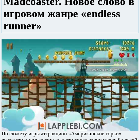
Madcoaster. Новое слово в
игровом жанре «endless
runner»
По сюжету игры аттракцион «Американские горки»
выходит из-под контроля, и от игрока зависит судьба детей,