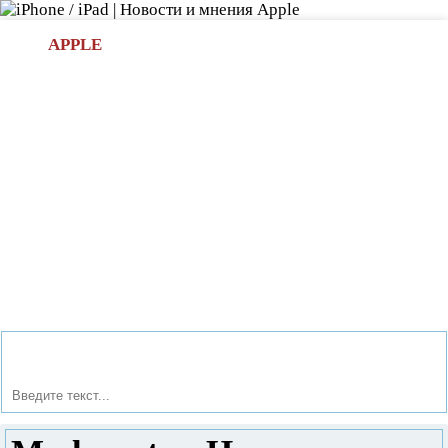
Л
APPLE
БИ.COM
»НОВОСТИ APPLE
АКСЕССУАРЫ
»ОБЗОРЫ
ПРИЛОЖЕНИЯ
»ИГРЫ
»
Новости в мире Apple про iPad | iPhone
»
Игры
»
Madcoaster. Новое слово в игровом жанре «endless runner»