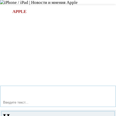
Л
APPLE
БИ.COM
»НОВОСТИ APPLE
АКСЕССУАРЫ
»ОБЗОРЫ
ПРИЛОЖЕНИЯ
»ИГРЫ
»
Новости в мире Apple про iPad | iPhone
»
Аксессуары
»
Новые стильные наушники Beats Solo2 для меломанов