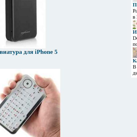
П
Р
в
И
D
п
виатура для iPhone 5
К
В
д