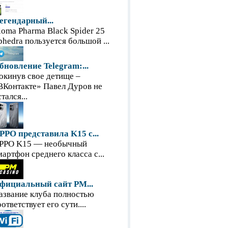
егендарный...
loma Pharma Black Spider 25
phedra пользуется большой ...
бновление Telegram:...
окинув свое детище –
ВКонтакте» Павел Дуров не
тался...
PPO представила K15 с...
PPO K15 — необычный
мартфон среднего класса с...
фициальный сайт PM...
азвание клуба полностью
оответствует его сути....