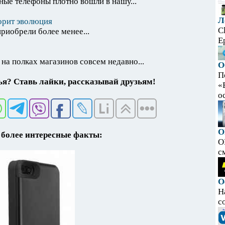
ные телефоны плотно вошли в нашу...
Л
ворит эволюция
C
риобрели более менее...
E
 на полках магазинов совсем недавно...
О
П
я? Ставь лайки, рассказывай друзьям!
«
ос
O
более интересные факты:
O
с
О
Н
с