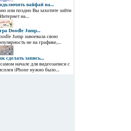
одключить вайфай на...
ано или поздно Вы захотите зайти
 Интернет на...
гра Doodle Jump...
oodle Jump завоевала свою
опулярность не на графике,...
ак сделать запись...
 самом начале для видеозаписи с
исплея iPhone нужно было...