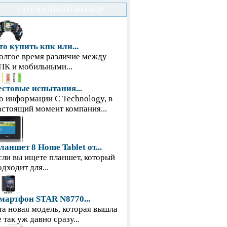
СЛУЧАЙНЫЙ ВЫБОР
то купить кпк или...
олгое время различие между
ПК и мобильными...
естовые испытания...
о информации С Technology, в
астоящий момент компания...
ланшет 8 Home Tablet от...
сли вы ищете планшет, который
одходит для...
мартфон STAR N8770...
та новая модель, которая вышла
е так уж давно сразу...