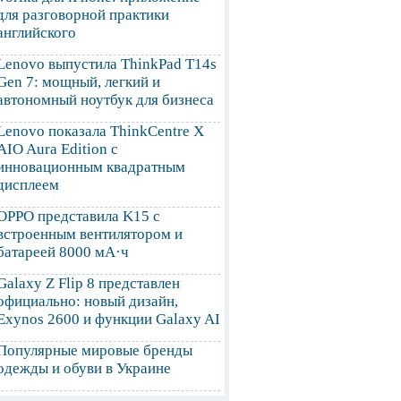
для разговорной практики
английского
Lenovo выпустила ThinkPad T14s
Gen 7: мощный, легкий и
автономный ноутбук для бизнеса
Lenovo показала ThinkCentre X
AIO Aura Edition с
инновационным квадратным
дисплеем
OPPO представила K15 с
встроенным вентилятором и
батареей 8000 мА·ч
Galaxy Z Flip 8 представлен
официально: новый дизайн,
Exynos 2600 и функции Galaxy AI
Популярные мировые бренды
одежды и обуви в Украине