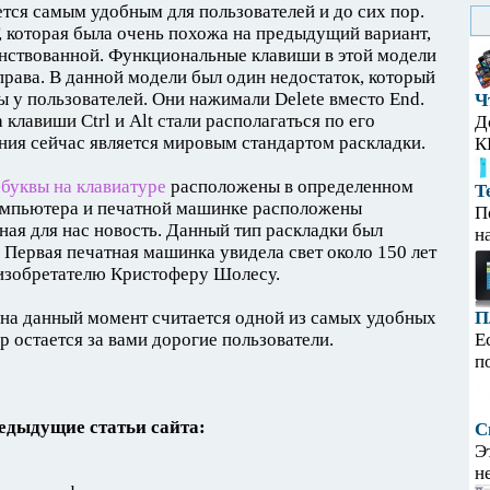
тся самым удобным для пользователей и до сих пор.
 которая была очень похожа на предыдущий вариант,
енствованной. Функциональные клавиши в этой модели
справа. В данной модели был один недостаток, который
у пользователей. Они нажимали Delete вместо End.
Ч
 клавиши Ctrl и Alt стали располагаться по его
Д
ния сейчас является мировым стандартом раскладки.
К
и
буквы на клавиатуре
расположены в определенном
Т
компьютера и печатной машинке расположены
П
ная для нас новость. Данный тип раскладки был
н
 Первая печатная машинка увидела свет около 150 лет
 изобретателю Кристоферу Шолесу.
 на данный момент считается одной из самых удобных
П
 остается за вами дорогие пользователи.
Е
п
едыдущие статьи сайта:
С
Э
н