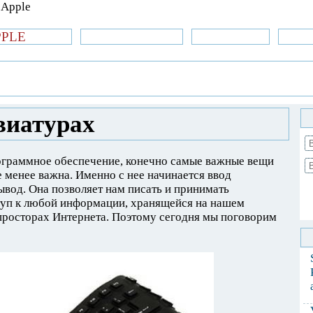
PPLE
би.com
»Новости Apple
Аксессуары
»Об
| iPhone
»
Аксессуары
» Разговор о
виатурах
ограммное обеспечение, конечно самые важные вещи
 менее важна. Именно с нее начинается ввод
ывод. Она позволяет нам писать и принимать
туп к любой информации, хранящейся на нашем
просторах Интернета. Поэтому сегодня мы поговорим