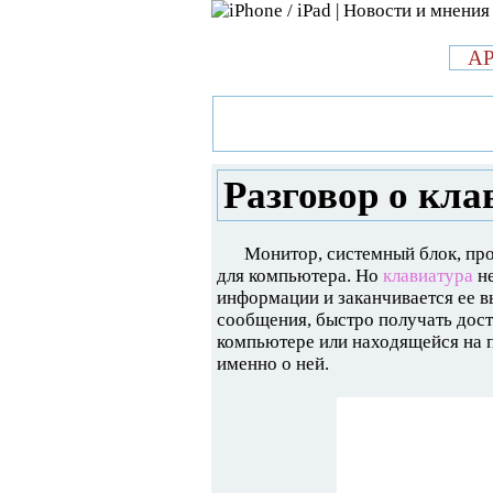
л
A
»
Новости в мире Apple про iPad 
клавиатурах
Разговор о кла
Монитор, системный блок, пр
для компьютера. Но
клавиатура
не
информации и заканчивается ее в
сообщения, быстро получать дос
компьютере или находящейся на 
именно о ней.