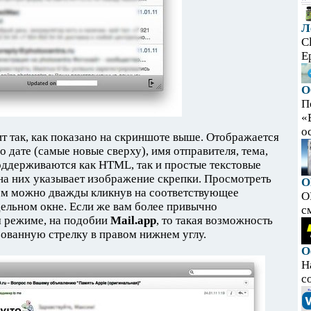
Л
C
E
О
П
«
ос
т так, как показано на скриншоте выше. Отображается
 дате (самые новые сверху), имя отправителя, тема,
поддерживаются как HTML, так и простые текстовые
 на них указывает изображение скрепки. Просмотреть
O
ом можно дважды кликнув на соответствующее
O
дельном окне. Если же вам более привычно
с
м режиме, на подобии
Mail.app
, то такая возможность
зованную стрелку в правом нижнем углу.
О
Н
с