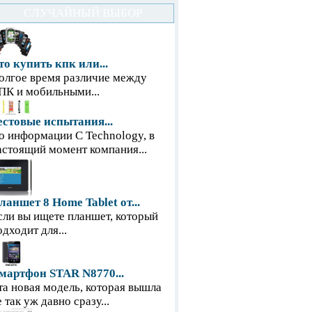
СЛУЧАЙНЫЙ ВЫБОР
то купить кпк или...
олгое время различие между
ПК и мобильными...
естовые испытания...
о информации С Technology, в
астоящий момент компания...
ланшет 8 Home Tablet от...
сли вы ищете планшет, который
одходит для...
мартфон STAR N8770...
та новая модель, которая вышла
е так уж давно сразу...