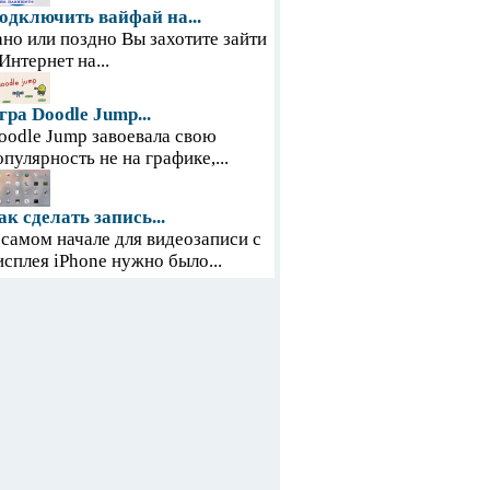
одключить вайфай на...
ано или поздно Вы захотите зайти
 Интернет на...
гра Doodle Jump...
oodle Jump завоевала свою
опулярность не на графике,...
ак сделать запись...
 самом начале для видеозаписи с
исплея iPhone нужно было...