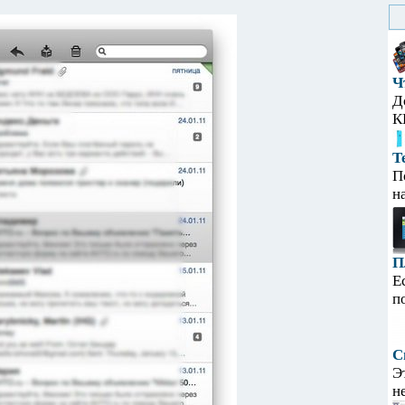
Ч
Д
К
Т
П
н
П
Е
п
С
Э
н