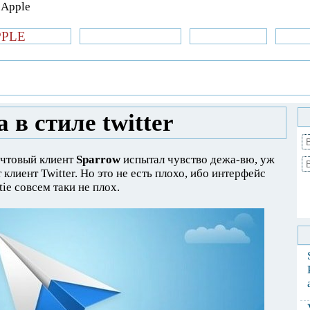
PPLE
би.com
»Новости Apple
Аксессуары
»Об
| iPhone
»
Приложения
» Sparrow – почта в
 в стиле twitter
очтовый клиент
Sparrow
испытал чувство дежа-вю, уж
клиент Twitter. Но это не есть плохо, ибо интерфейс
ie совсем таки не плох.