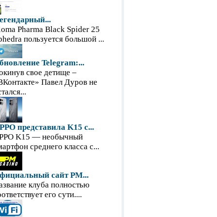
егендарный...
loma Pharma Black Spider 25
phedra пользуется большой ...
бновление Telegram:...
окинув свое детище –
ВКонтакте» Павел Дуров не
тался...
PPO представила K15 с...
PPO K15 — необычный
мартфон среднего класса с...
фициальный сайт PM...
азвание клуба полностью
оответствует его сути....