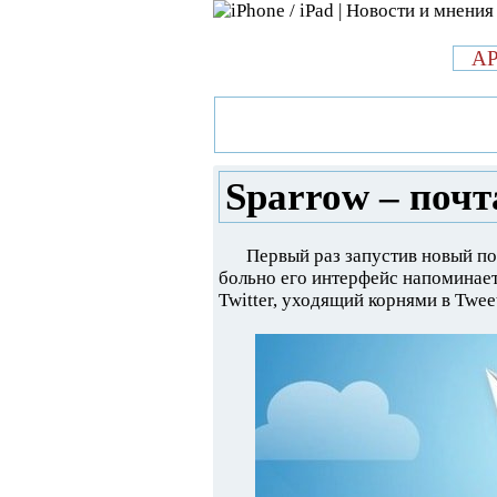
л
A
»
Новости в мире Apple про iPad 
стиле twitter
Sparrow – почта
Первый раз запустив новый п
больно его интерфейс напоминает 
Twitter, уходящий корнями в Tweet