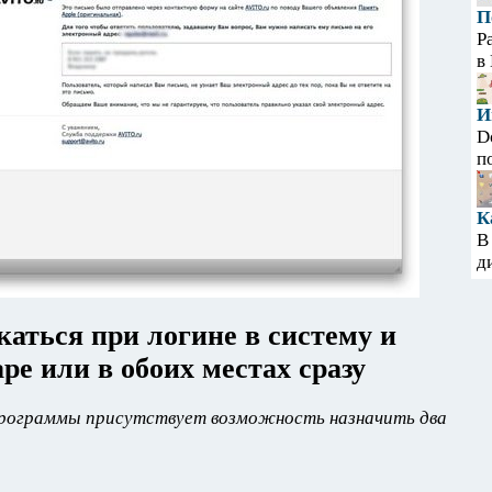
П
Р
в
И
D
п
К
В
д
каться при логине в систему и
ре или в обоих местах сразу
 программы присутствует возможность назначить два