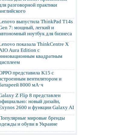
для разговорной практики
английского
Lenovo выпустила ThinkPad T14s
Gen 7: мощный, легкий и
автономный ноутбук для бизнеса
Lenovo показала ThinkCentre X
AIO Aura Edition с
инновационным квадратным
дисплеем
OPPO представила K15 с
встроенным вентилятором и
батареей 8000 мА·ч
Galaxy Z Flip 8 представлен
официально: новый дизайн,
Exynos 2600 и функции Galaxy AI
Популярные мировые бренды
одежды и обуви в Украине