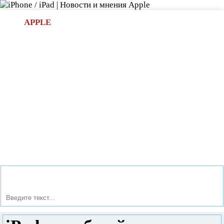
Л
APPLE
БИ.COM
»НОВОСТИ APPLE
АКСЕССУАРЫ
»ОБЗОРЫ
ПРИЛОЖЕНИЯ
»ИГРЫ
»
Новости в мире Apple про iPad | iPhone
»
Новости Apple
» iPad – удобный и практичный