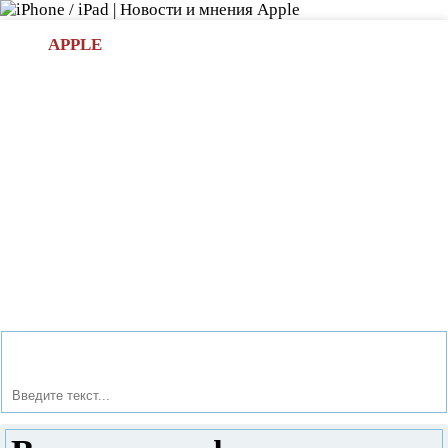
Л
APPLE
БИ.COM
»НОВОСТИ APPLE
АКСЕССУАРЫ
»ОБЗОРЫ
ПРИЛОЖЕНИЯ
»ИГРЫ
»
Новости в мире Apple про iPad | iPhone
»
Приложения
»
Встроенная фотокамера и фотоархив