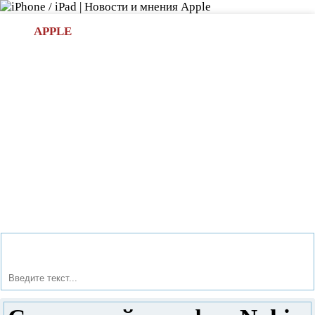
Л
APPLE
БИ.COM
»НОВОСТИ APPLE
АКСЕССУАРЫ
»ОБЗОРЫ
ПРИЛОЖЕНИЯ
»ИГРЫ
»
Новости в мире Apple про iPad | iPhone
»
Обзоры
»
Сенсорный телефон Nokia Lumia 520