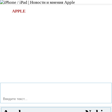
Л
APPLE
БИ.COM
»НОВОСТИ APPLE
АКСЕССУАРЫ
»ОБЗОРЫ
ПРИЛОЖЕНИЯ
»ИГРЫ
»
Новости в мире Apple про iPad | iPhone
»
Новости Apple
» Apple может купить Nokia.