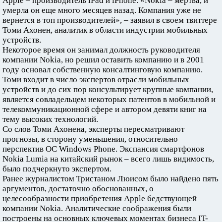
Apple – производитель iPad и iPhone. «Nokia – мертва, и
умерла он еще много месяцев назад. Компания уже не
вернется в топ производителей», – заявил в своем твиттере
Томи Ахонен, аналитик в области индустрии мобильных
устройств.
Некоторое время он занимал должность руководителя
компании Nokia, но решил оставить компанию и в 2001
году основал собственную консалтинговую компанию.
Томи входит в число экспертов отрасли мобильных
устройств и до сих пор консультирует крупные компании,
является совладельцем некоторых патентов в мобильной и
телекоммуникационной сфере и автором девяти книг на
тему высоких технологий.
Со слов Томи Ахонена, эксперты пересматривают
прогнозы, в сторону уменьшения, относительно
перспектив ОС Windows Phone. Экспансия смартфонов
Nokia Lumia на китайский рынок – всего лишь видимость,
было подчеркнуто экспертом.
Ранее журналистом Тристаном Люисом было найдено пять
аргументов, достаточно обоснованных, о
целесообразности приобретения Apple бедствующей
компании Nokia. Аналитические соображения были
построены на основных ключевых моментах бизнеса IT-