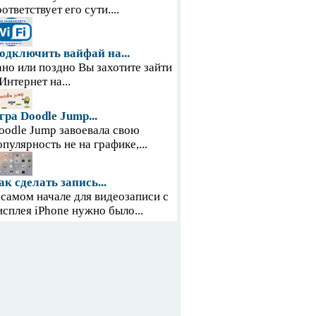
оответствует его сути....
одключить вайфай на...
ано или поздно Вы захотите зайти
 Интернет на...
гра Doodle Jump...
oodle Jump завоевала свою
опулярность не на графике,...
ак сделать запись...
 самом начале для видеозаписи с
исплея iPhone нужно было...