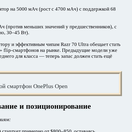
ятор на 5000 мАч (рост с 4700 мАч) с поддержкой 68
ч (против меньших значений у предшественников), с
о, 30–45 Вт).
ору и эффективным чипам Razr 70 Ultra обещает стать
 flip-смартфонов на рынке. Предыдущие модели уже
еднего для класса — теперь запас должен стать ещё
ой смартфон OnePlus Open
вание и позиционирование
ниям:
) стартует примерно от $800–850, оставаясь