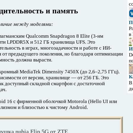
с
дительность и память
П
азличие между моделями:
Р
в
лагманским Qualcomm Snapdragon 8 Elite (3-нм
мяти LPDDR5X и 512 ГБ хранилища UFS. Это
ельность в играх, многозадачности и работе с ИИ-
И
я от предыдущего поколения, но благодаря оптимизации
D
мность должна вырасти.
п
кромный MediaTek Dimensity 7450X (до 2,6–2,75 ГГц).
К
исимости от версии, хранилище — от 256 ГБ. Это
В
ак доступный складной смартфон с достаточной
д
ач.
id 16 с фирменной оболочкой Motorola (Hello UI или
лизмом и близостью к чистому Android.
ушка nubia Flip 5G от ZTE