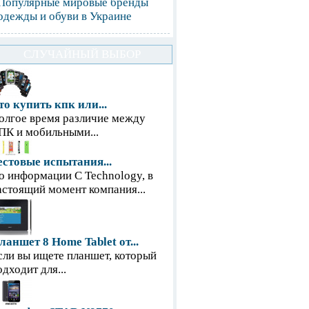
Популярные мировые бренды
одежды и обуви в Украине
СЛУЧАЙНЫЙ ВЫБОР
то купить кпк или...
олгое время различие между
ПК и мобильными...
естовые испытания...
о информации С Technology, в
астоящий момент компания...
ланшет 8 Home Tablet от...
сли вы ищете планшет, который
одходит для...