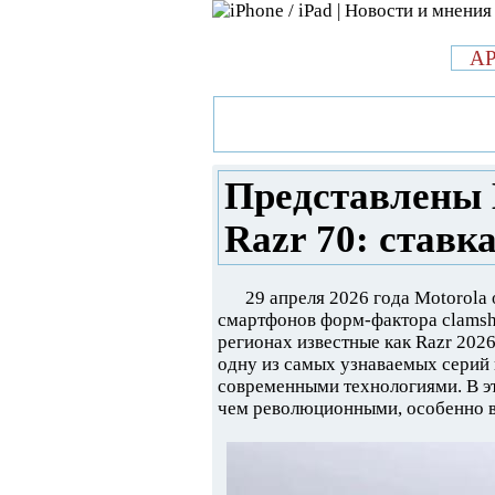
л
A
»
Новости в мире Apple про iPad 
Motorola Razr 70 Ultra и Razr 70
Представлены M
Razr 70: ставк
29 апреля 2026 года Motorola
смартфонов форм-фактора clamshe
регионах известные как Razr 2026
одну из самых узнаваемых серий 
современными технологиями. В э
чем революционными, особенно в