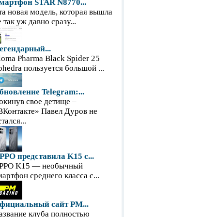
мартфон STAR N8770...
та новая модель, которая вышла
е так уж давно сразу...
егендарный...
loma Pharma Black Spider 25
phedra пользуется большой ...
бновление Telegram:...
окинув свое детище –
ВКонтакте» Павел Дуров не
тался...
PPO представила K15 с...
PPO K15 — необычный
мартфон среднего класса с...
фициальный сайт PM...
азвание клуба полностью