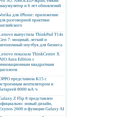
Pro 5G: AMOLED-экран, емкий
аккумулятор и 6 лет обновлений
Vorika для iPhone: приложение
для разговорной практики
английского
Lenovo выпустила ThinkPad T14s
Gen 7: мощный, легкий и
автономный ноутбук для бизнеса
Lenovo показала ThinkCentre X
AIO Aura Edition с
инновационным квадратным
дисплеем
OPPO представила K15 с
встроенным вентилятором и
батареей 8000 мА·ч
Galaxy Z Flip 8 представлен
официально: новый дизайн,
Exynos 2600 и функции Galaxy AI