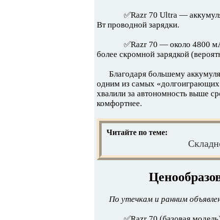
✅Razr 70 Ultra — аккумул
Вт проводной зарядки.
✅Razr 70 — около 4800 мА
более скромной зарядкой (вероятн
Благодаря большему аккумулят
одним из самых «долгоиграющих»
хвалили за автономность выше ср
комфортнее.
Читайте по теме:
Складн
Ценообразо
По утечкам и ранним объявле
✅Razr 70 (базовая модель