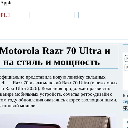
PPLE
би.com
»Новости Apple
Аксессуары
»Об
| iPhone
»
Новости Apple
» Представлены
: ставка на стиль и мощность
otorola Razr 70 Ultra и
а на стиль и мощность
 официально представила новую линейку складных
ll — Razr 70 и флагманский Razr 70 Ultra (в некоторых
 и Razr Ultra 2026). Компания продолжает развивать
в мире мобильных устройств, сочетая ретро-дизайн с
Ко
том году обновления оказались скорее эволюционными,
се
 топовой модели.
кр