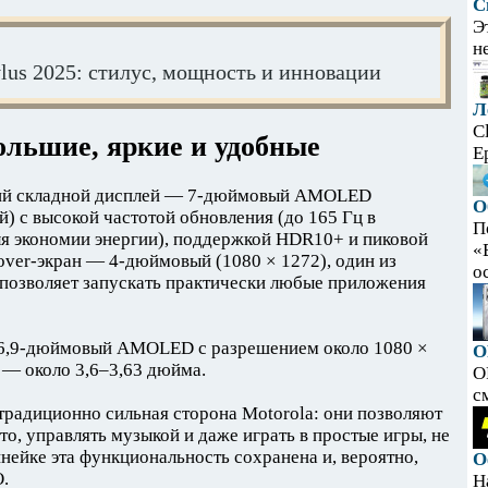
С
Э
н
lus 2025: стилус, мощность и инновации
Л
C
ольшие, яркие и удобные
E
нний складной дисплей — 7-дюймовый AMOLED
О
) с высокой частотой обновления (до 165 Гц в
П
я экономии энергии), поддержкой HDR10+ и пиковой
«
over-экран — 4-дюймовый (1080 × 1272), один из
ос
 позволяет запускать практически любые приложения
 6,9-дюймовый AMOLED с разрешением около 1080 ×
O
 — около 3,6–3,63 дюйма.
O
с
традиционно сильная сторона Motorola: они позволяют
то, управлять музыкой и даже играть в простые игры, не
нейке эта функциональность сохранена и, вероятно,
О
.
Н