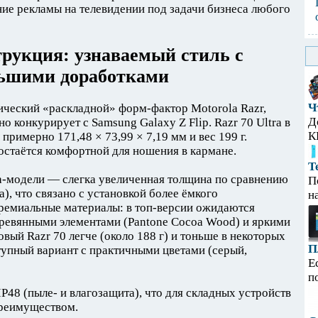
 рекламы на телевидении под задачи бизнеса любого
трукция: узнаваемый стиль с
ьшими доработками
Ч
ический «раскладной» форм-фактор Motorola Razr,
Д
о конкурирует с Samsung Galaxy Z Flip. Razr 70 Ultra в
К
римерно 171,48 × 73,99 × 7,19 мм и вес 199 г.
остаётся комфортной для ношения в кармане.
Т
ra-модели — слегка увеличенная толщина по сравнению
П
a), что связано с установкой более ёмкого
н
премиальные материалы: в топ-версии ожидаются
деревянными элементами (Pantone Cocoa Wood) и яркими
овый Razr 70 легче (около 188 г) и тоньше в некоторых
П
тупный вариант с практичными цветами (серый,
Е
п
P48 (пыле- и влагозащита), что для складных устройств
преимуществом.