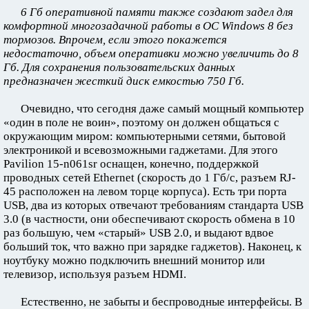
6 Гб оперативной памяти также создают задел для
комфортной многозадачной работы в ОС Windows 8 без
тормозов. Впрочем, если этого покажется
недостаточно, объем оперативки можно увеличить до 8
Гб. Для сохранения пользовательских данных
предназначен жесткий диск емкостью 750 Гб.
Очевидно, что сегодня даже самый мощный компьютер
«один в поле не воин», поэтому он должен общаться с
окружающим миром: компьютерными сетями, бытовой
электроникой и всевозможными гаджетами. Для этого
Pavilion 15-n061sr оснащен, конечно, поддержкой
проводных сетей Ethernet (скорость до 1 Гб/с, разъем RJ-
45 расположен на левом торце корпуса). Есть три порта
USB, два из которых отвечают требованиям стандарта USB
3.0 (в частности, они обеспечивают скорость обмена в 10
раз большую, чем «старый» USB 2.0, и выдают вдвое
больший ток, что важно при зарядке гаджетов). Наконец, к
ноутбуку можно подключить внешний монитор или
телевизор, используя разъем HDMI.
Естественно, не забыты и беспроводные интерфейсы. В