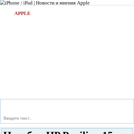
Л
APPLE
БИ.COM
»НОВОСТИ APPLE
АКСЕССУАРЫ
»ОБЗОРЫ
ПРИЛОЖЕНИЯ
»ИГРЫ
»
Новости в мире Apple про iPad | iPhone
»
Новости Apple
» Ноутбук HP Pavilion 15-n061sr