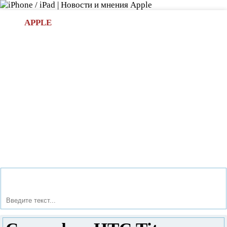
Л
APPLE
БИ.COM
»НОВОСТИ APPLE
АКСЕССУАРЫ
»ОБЗОРЫ
ПРИЛОЖЕНИЯ
»ИГРЫ
»
Новости в мире Apple про iPad | iPhone
»
Новости Apple
» Смартфон HTC Titan