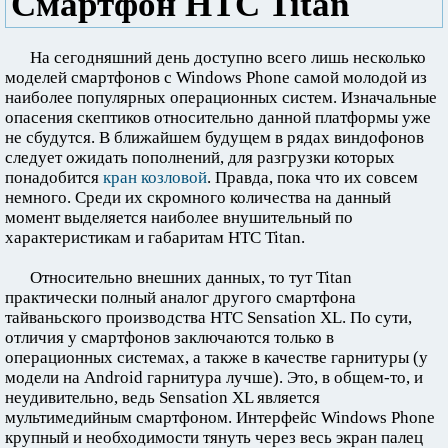
Смартфон HTC Titan
На сегодняшний день доступно всего лишь несколько
моделей смартфонов с Windows Phone самой молодой из
наиболее популярных операционных систем. Изначальные
опасения скептиков относительно данной платформы уже
не сбудутся. В ближайшем будущем в рядах виндофонов
следует ожидать пополнений, для разгрузки которых
понадобится
кран козловой
. Правда, пока что их совсем
немного. Среди их скромного количества на данный
момент выделяется наиболее внушительный по
характеристикам и габаритам HTC Titan.
Относительно внешних данных, то тут Titan
практически полный аналог другого смартфона
тайваньского производства HTC Sensation XL. По сути,
отличия у смартфонов заключаются только в
операционных системах, а также в качестве гарнитуры (у
модели на Android гарнитура лучше). Это, в общем-то, и
неудивительно, ведь Sensation XL является
мультимедийным смартфоном. Интерфейс Windows Phone
крупный и необходимости тянуть через весь экран палец