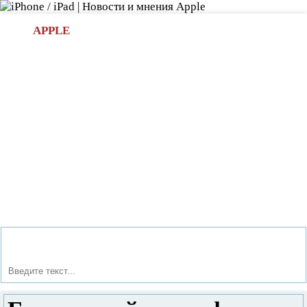
Л
APPLE
БИ.COM
»НОВОСТИ APPLE
АКСЕССУАРЫ
»ОБЗОРЫ
ПРИЛОЖЕНИЯ
»ИГРЫ
»
Новости в мире Apple про iPad | iPhone
»
Новости Apple
» Бюджетный смартфон Meizu M5 Note