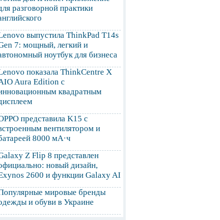
для разговорной практики
английского
Lenovo выпустила ThinkPad T14s
Gen 7: мощный, легкий и
автономный ноутбук для бизнеса
Lenovo показала ThinkCentre X
AIO Aura Edition с
инновационным квадратным
дисплеем
OPPO представила K15 с
встроенным вентилятором и
батареей 8000 мА·ч
Galaxy Z Flip 8 представлен
официально: новый дизайн,
Exynos 2600 и функции Galaxy AI
Популярные мировые бренды
одежды и обуви в Украине