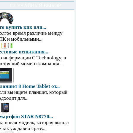
СЛУЧАЙНЫЙ ВЫБОР
то купить кпк или...
олгое время различие между
ПК и мобильными...
естовые испытания...
о информации С Technology, в
астоящий момент компания...
ланшет 8 Home Tablet от...
сли вы ищете планшет, который
одходит для...
мартфон STAR N8770...
та новая модель, которая вышла
е так уж давно сразу...