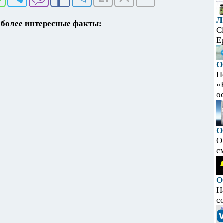
Л
более интересные факты:
C
E
О
П
«
ос
O
O
с
О
Н
с