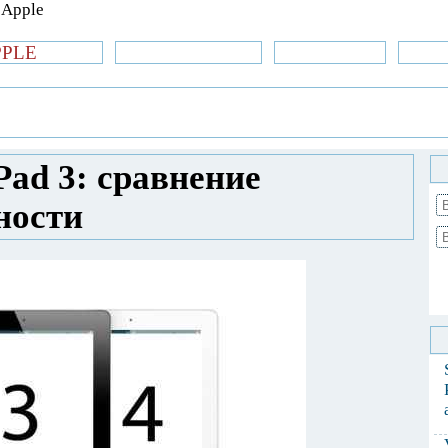
PPLE
би.com
»Новости Apple
Аксессуары
»Об
| iPhone
»
Новости Apple
» iPad 4 против
ьности
Pad 3: сравнение
ности