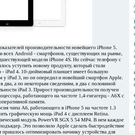
оказателей производительности новейшего iPhone 5.
и всех Android - смартфонов, существующих на рынке,
редшествующей модели iPhone 4S. Но сейчас телефону с
лось уступить новому продукту, который стали
то - iPad 4. 10-дюймовый планшет имеет большую
м у iPad 3, но он опередил и новейший смартфон Apple.
в два, а по некоторым сведениям, в два с половиной
льности iPad 3. Прирост производительности получен
оцессора, работающего на частоте 1,4-гигагерц - A6X с
оперативной памяти.
сия чипа А6, работающего в iPhone 5 на частоте 1.3
ить графическую мощь iPad 4 с дисплеем Retina.
фический модуль PowerVR SGX 5 54 MP4. В нем каждое
 подъядер. Это позволило Apple сделать быстродействие
ом пришлось оптимизировать начинку устройства для