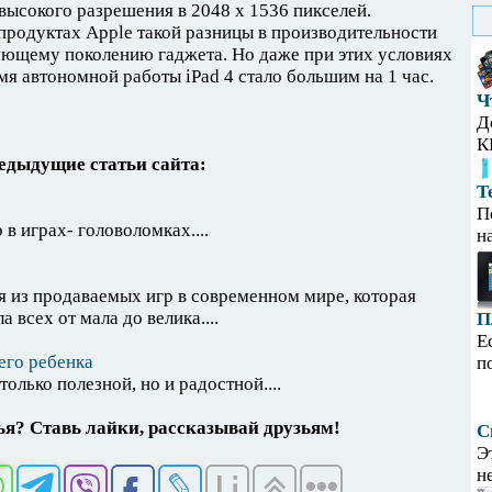
высокого разрешения в 2048 x 1536 пикселей.
 продуктах Apple такой разницы в производительности
ующему поколению гаджета. Но даже при этих условиях
я автономной работы iPad 4 стало большим на 1 час.
Ч
Д
К
едыдущие статьи сайта:
Т
П
 в играх- головоломках....
н
ая из продаваемых игр в современном мире, которая
 всех от мала до велика....
П
Е
его ребенка
п
олько полезной, но и радостной....
я? Ставь лайки, рассказывай друзьям!
С
Э
н