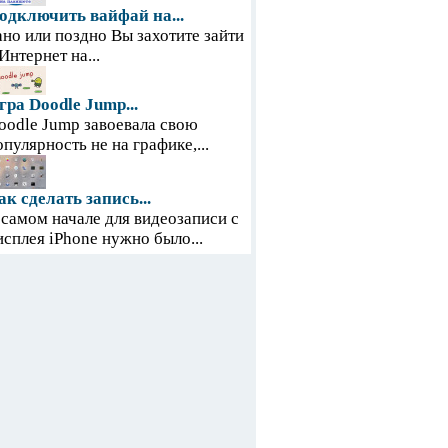
одключить вайфай на...
ано или поздно Вы захотите зайти
 Интернет на...
гра Doodle Jump...
oodle Jump завоевала свою
опулярность не на графике,...
ак сделать запись...
 самом начале для видеозаписи с
исплея iPhone нужно было...