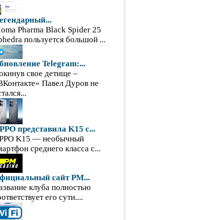
егендарный...
loma Pharma Black Spider 25
phedra пользуется большой ...
бновление Telegram:...
окинув свое детище –
ВКонтакте» Павел Дуров не
тался...
PPO представила K15 с...
PPO K15 — необычный
мартфон среднего класса с...
фициальный сайт PM...
азвание клуба полностью
оответствует его сути....