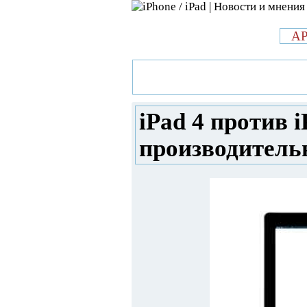
л
A
»
Новости в мире Apple про iPad 
iPad 3: сравнение производител
iPad 4 против i
производитель