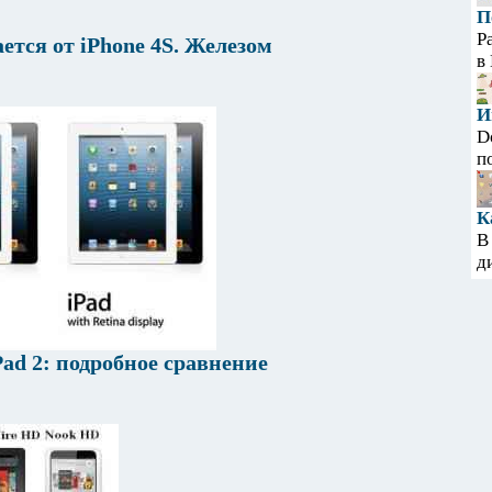
П
Р
ется от iPhone 4S. Железом
в
И
D
п
К
В
д
iPad 2: подробное сравнение