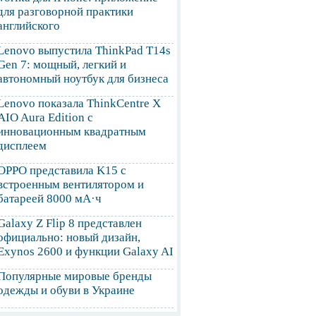
для разговорной практики
английского
Lenovo выпустила ThinkPad T14s
Gen 7: мощный, легкий и
автономный ноутбук для бизнеса
Lenovo показала ThinkCentre X
AIO Aura Edition с
инновационным квадратным
дисплеем
OPPO представила K15 с
встроенным вентилятором и
батареей 8000 мА·ч
Galaxy Z Flip 8 представлен
официально: новый дизайн,
Exynos 2600 и функции Galaxy AI
Популярные мировые бренды
одежды и обуви в Украине