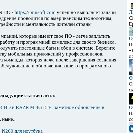
Л
N ПО -
https://pnnsoft.com
успешно выполняет задачи
C
едрение проводится по американским технологиям,
E
ребности и ментальность жителей страны.
паний, которые имеют свое ПО - легче заплатить
О
работу и программный комплекс для своего бизнеса.
П
получить постоянные баги и сбои в системе. Берегите
«
отку мобильных приложений у профессионалов.
ос
та команды, которая даже после завершения создания
 обслуживание и обновления вашего программного
O
O
с
едыдущие статьи сайта:
 HD и RAZR M 4G LTE: заметное обновление в
О
Н
 ныне...
с
 N200 для ноутбука