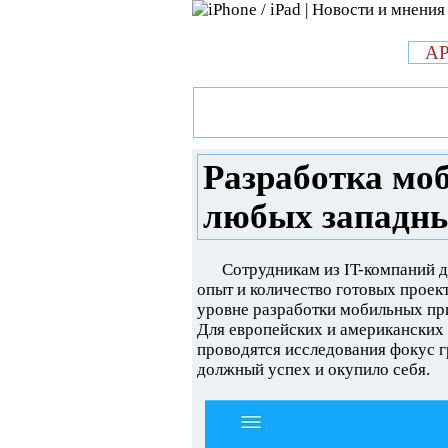
л
A
»
Новости в мире Apple про iPad 
мобильных приложений для люб
Разработка мо
любых западн
Сотрудникам из IT-компаний д
опыт и количество готовых проек
уровне разработки мобильных при
Для европейских и американских
проводятся исследования фокус 
должный успех и окупило себя.