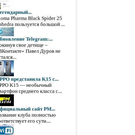
егендарный...
loma Pharma Black Spider 25
phedra пользуется большой ...
бновление Telegram:...
окинув свое детище –
ВКонтакте» Павел Дуров не
тался...
PPO представила K15 с...
PPO K15 — необычный
мартфон среднего класса с...
фициальный сайт PM...
азвание клуба полностью
оответствует его сути....