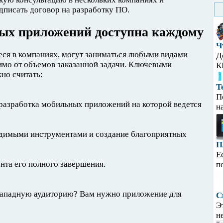
дписать договор на разработку ПО.
ых приложений доступна каждому
Ч
еся в компаниях, могут заниматься любыми видами
Д
имо от объемов заказанной задачи. Ключевыми
К
но считать:
Т
П
разработка мобильных приложений на которой ведется
н
димыми инструментами и создание благоприятных
П
Е
нта его полного завершения.
п
западную аудиторию? Вам нужно приложение для
С
Э
н