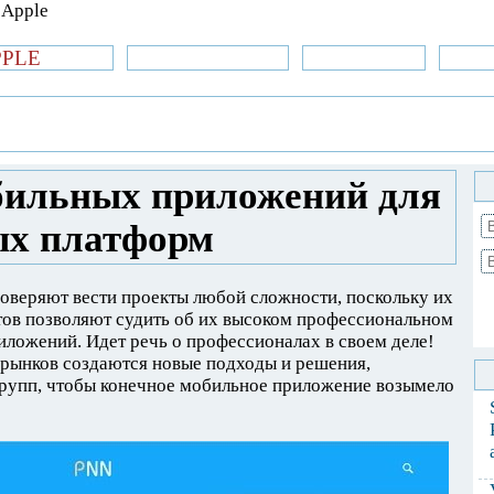
PPLE
би.com
»Новости Apple
Аксессуары
»Об
| iPhone
»
Новости Apple
» Разработка
ых западных платформ
бильных приложений для
ых платформ
оверяют вести проекты любой сложности, поскольку их
тов позволяют судить об их высоком профессиональном
ложений. Идет речь о профессионалах в своем деле!
 рынков создаются новые подходы и решения,
групп, чтобы конечное мобильное приложение возымело