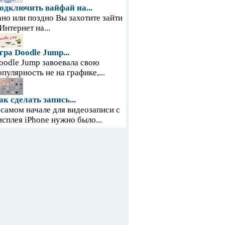
одключить вайфай на...
ано или поздно Вы захотите зайти
 Интернет на...
гра Doodle Jump...
oodle Jump завоевала свою
опулярность не на графике,...
ак сделать запись...
 самом начале для видеозаписи с
исплея iPhone нужно было...