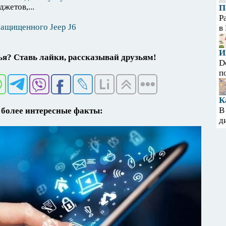
жетов,...
П
Р
защищенного Jeep J6
в
И
я? Ставь лайки, рассказывай друзьям!
D
п
К
В
более интересные факты:
д