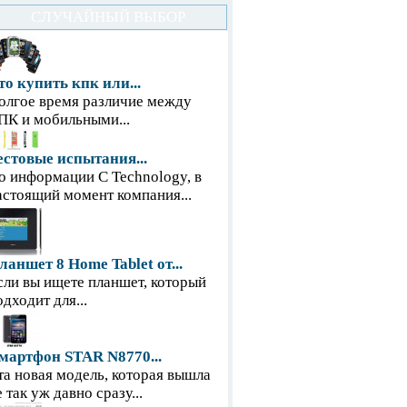
СЛУЧАЙНЫЙ ВЫБОР
то купить кпк или...
олгое время различие между
ПК и мобильными...
естовые испытания...
о информации С Technology, в
астоящий момент компания...
ланшет 8 Home Tablet от...
сли вы ищете планшет, который
одходит для...
мартфон STAR N8770...
та новая модель, которая вышла
е так уж давно сразу...