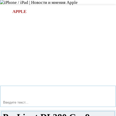
Л
APPLE
БИ.COM
»НОВОСТИ APPLE
АКСЕССУАРЫ
»ОБЗОРЫ
ПРИЛОЖЕНИЯ
»ИГРЫ
»
Новости в мире Apple про iPad | iPhone
»
Новости Apple
» ProLiant DL380 Gen9 сервер от НР