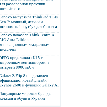
для разговорной практики
английского
Lenovo выпустила ThinkPad T14s
Gen 7: мощный, легкий и
автономный ноутбук для бизнеса
Lenovo показала ThinkCentre X
AIO Aura Edition с
инновационным квадратным
дисплеем
OPPO представила K15 с
встроенным вентилятором и
батареей 8000 мА·ч
Galaxy Z Flip 8 представлен
официально: новый дизайн,
Exynos 2600 и функции Galaxy AI
Популярные мировые бренды
одежды и обуви в Украине