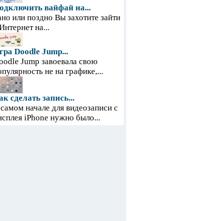
одключить вайфай на...
ано или поздно Вы захотите зайти
 Интернет на...
гра Doodle Jump...
oodle Jump завоевала свою
опулярность не на графике,...
ак сделать запись...
 самом начале для видеозаписи с
исплея iPhone нужно было...