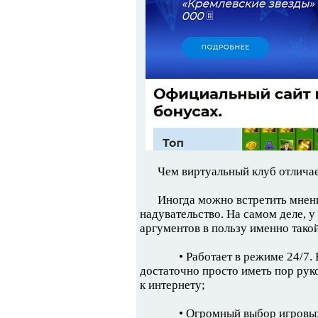
Чем виртуальный клуб отлича
Иногда можно встретить мнени
надувательство. На самом деле, 
аргументов в пользу именно тако
• Работает в режиме 24/7.
достаточно просто иметь пор ру
к интернету;
• Огромный выбор игровых