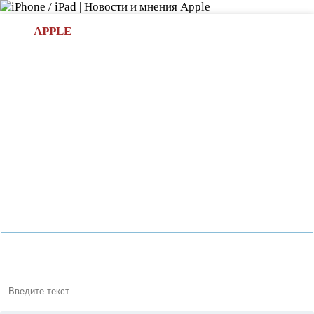
Л
APPLE
БИ.COM
»НОВОСТИ APPLE
АКСЕССУАРЫ
»ОБЗОРЫ
ПРИЛОЖЕНИЯ
»ИГРЫ
»
Новости в мире Apple про iPad | iPhone
»
Новости Apple
» Apple получила патент на «защитный механизм для
электронных устройств»