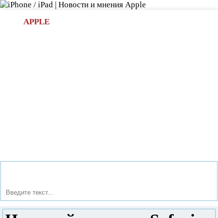
Л
APPLE
БИ.COM
»НОВОСТИ APPLE
АКСЕССУАРЫ
»ОБЗОРЫ
ПРИЛОЖЕНИЯ
»ИГРЫ
»
Новости в мире Apple про iPad | iPhone
»
Новости Apple
» Частный доступ в Safari iOS 7 на iPad