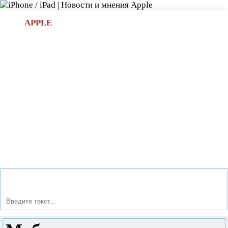
Л
APPLE
БИ.COM
»НОВОСТИ APPLE
АКСЕССУАРЫ
»ОБЗОРЫ
ПРИЛОЖЕНИЯ
»ИГРЫ
»
Новости в мире Apple про iPad | iPhone
»
Новости Apple
» Мобильные приложения и их продвижение