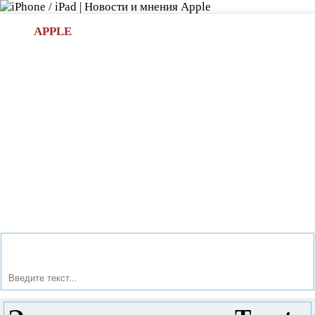
Л
APPLE
БИ.COM
»НОВОСТИ APPLE
АКСЕССУАРЫ
»ОБЗОРЫ
ПРИЛОЖЕНИЯ
»ИГРЫ
»
Новости в мире Apple про iPad | iPhone
»
Новости Apple
» Электронная книга Texet tb-106