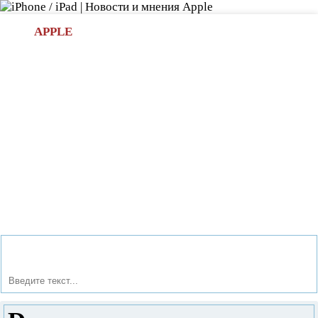
Л
APPLE
БИ.COM
»НОВОСТИ APPLE
АКСЕССУАРЫ
»ОБЗОРЫ
ПРИЛОЖЕНИЯ
»ИГРЫ
»
Новости в мире Apple про iPad | iPhone
»
Новости Apple
» Dorus.ru - сервис бесплатных объявлений.