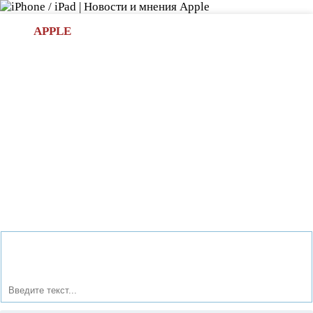
Л
APPLE
БИ.COM
»НОВОСТИ APPLE
АКСЕССУАРЫ
»ОБЗОРЫ
ПРИЛОЖЕНИЯ
»ИГРЫ
»
Новости в мире Apple про iPad | iPhone
»
Новости Apple
» Как выбрать лучшие приложения для iPhone и iPad с
TheAppBay