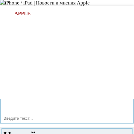
Л
APPLE
БИ.COM
»НОВОСТИ APPLE
АКСЕССУАРЫ
»ОБЗОРЫ
ПРИЛОЖЕНИЯ
»ИГРЫ
»
Новости в мире Apple про iPad | iPhone
»
Игры
» Новый
человек – паук