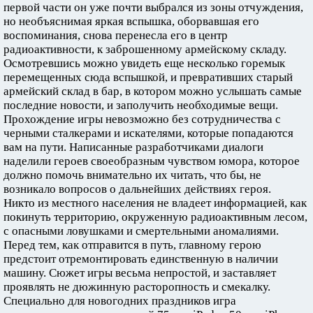
первой части он уже почти выбрался из зоны отчуждения,
но необъяснимая яркая вспышка, оборвавшая его
воспоминания, снова перенесла его в центр
радиоактивности, к заброшенному армейскому складу.
Осмотревшись можно увидеть еще несколько горемык
перемещенных сюда вспышкой, и превративших старый
армейский склад в бар, в котором можно услышать самые
последние новости, и заполучить необходимые вещи.
Прохождение игры невозможно без сотрудничества с
черными сталкерами и искателями, которые попадаются
вам на пути. Написанные разработчиками диалоги
наделили героев своеобразным чувством юмора, которое
должно помочь внимательно их читать, что бы, не
возникало вопросов о дальнейших действиях героя.
Никто из местного населения не владеет информацией, как
покинуть территорию, окруженную радиоактивным лесом,
с опасными ловушками и смертельными аномалиями.
Перед тем, как отправится в путь, главному герою
предстоит отремонтировать единственную в наличии
машину. Сюжет игры весьма непростой, и заставляет
проявлять не дюжинную расторопность и смекалку.
Специально для новогодних праздников игра