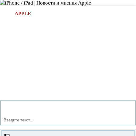
Л
APPLE
БИ.COM
»НОВОСТИ APPLE
АКСЕССУАРЫ
»ОБЗОРЫ
ПРИЛОЖЕНИЯ
»ИГРЫ
»
Новости в мире Apple про iPad | iPhone
»
Игры
» Город
призрак - погружаясь в неизвестное.