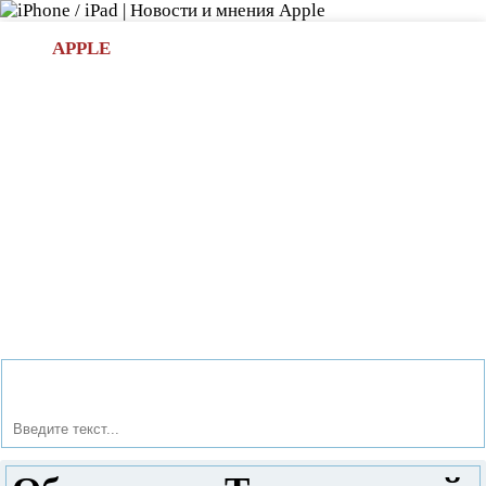
Л
APPLE
БИ.COM
»НОВОСТИ APPLE
АКСЕССУАРЫ
»ОБЗОРЫ
ПРИЛОЖЕНИЯ
»ИГРЫ
»
Новости в мире Apple про iPad | iPhone
»
Игры
» Обзор
игры Талантливый водитель