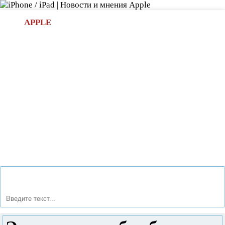
Л
APPLE
БИ.COM
»НОВОСТИ APPLE
АКСЕССУАРЫ
»ОБЗОРЫ
ПРИЛОЖЕНИЯ
»ИГРЫ
»
Новости в мире Apple про iPad | iPhone
»
Аксессуары
»
Экслюзивная бамбуковая подставка для iPhone 5 от iSkelter