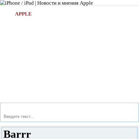
Л
APPLE
БИ.COM
»НОВОСТИ APPLE
АКСЕССУАРЫ
»ОБЗОРЫ
ПРИЛОЖЕНИЯ
»ИГРЫ
»
Новости в мире Apple про iPad | iPhone
»
Игры
» Barrr
Barrr