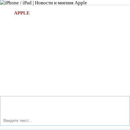
Л
APPLE
БИ.COM
»НОВОСТИ APPLE
АКСЕССУАРЫ
»ОБЗОРЫ
ПРИЛОЖЕНИЯ
»ИГРЫ
»
Новости в мире Apple про iPad | iPhone
»
Аксессуары
»
Портативная акустика JBL - JBL Pulse, JBL Charge, JBL Flip
II