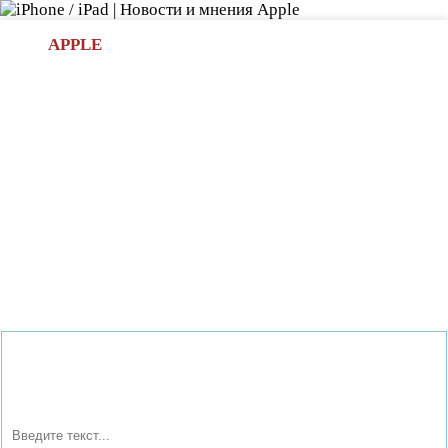
Л
APPLE
БИ.COM
»НОВОСТИ APPLE
АКСЕССУАРЫ
»ОБЗОРЫ
ПРИЛОЖЕНИЯ
»ИГРЫ
»
Новости в мире Apple про iPad | iPhone
»
Аксессуары
»
Фирма Logitech выпустила Bluetooth Audio Adapter с
помощью которого можно использовать любые колонки
как беспроводные