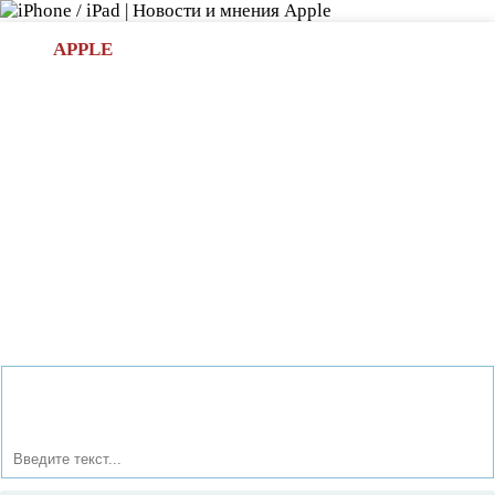
Л
APPLE
БИ.COM
»НОВОСТИ APPLE
АКСЕССУАРЫ
»ОБЗОРЫ
ПРИЛОЖЕНИЯ
»ИГРЫ
»
Новости в мире Apple про iPad | iPhone
»
Аксессуары
»
Анонсирована самая мощная звуковая док-станция для
продуктов Apple