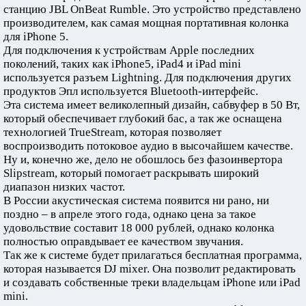
станцию JBL OnBeat Rumble. Это устройство представлено
производителем, как самая мощная портативная колонка
для iPhone 5.
Для подключения к устройствам Apple последних
поколений, таких как iPhone5, iPad4 и iPad mini
используется разъем Lightning. Для подключения других
продуктов Эпл используется Bluetooth-интерфейс.
Эта система имеет великолепный дизайн, сабвуфер в 50 Вт,
который обеспечивает глубокий бас, а так же оснащена
технологией TrueStream, которая позволяет
воспроизводить потоковое аудио в высочайшем качестве.
Ну и, конечно же, дело не обошлось без фазоинвертора
Slipstream, который помогает раскрывать широкий
диапазон низких частот.
В России акустическая система появится ни рано, ни
поздно – в апреле этого года, однако цена за такое
удовольствие составит 18 000 рублей, однако колонка
полностью оправдывает ее качеством звучания.
Так же к системе будет прилагаться бесплатная программа,
которая называется DJ mixer. Она позволит редактировать
и создавать собственные треки владельцам iPhone или iPad
mini.