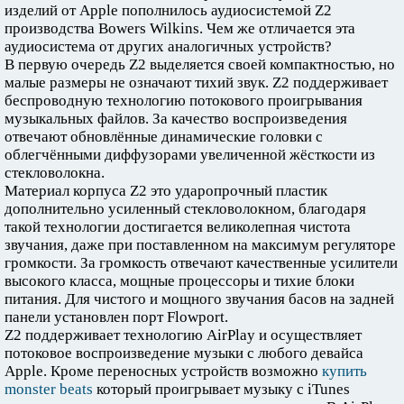
изделий от Apple пополнилось аудиосистемой Z2
производства Bowers Wilkins. Чем же отличается эта
аудиосистема от других аналогичных устройств?
В первую очередь Z2 выделяется своей компактностью, но
малые размеры не означают тихий звук. Z2 поддерживает
беспроводную технологию потокового проигрывания
музыкальных файлов. За качество воспроизведения
отвечают обновлённые динамические головки с
облегчёнными диффузорами увеличенной жёсткости из
стекловолокна.
Материал корпуса Z2 это ударопрочный пластик
дополнительно усиленный стекловолокном, благодаря
такой технологии достигается великолепная чистота
звучания, даже при поставленном на максимум регуляторе
громкости. За громкость отвечают качественные усилители
высокого класса, мощные процессоры и тихие блоки
питания. Для чистого и мощного звучания басов на задней
панели установлен порт Flowport.
Z2 поддерживает технологию AirPlay и осуществляет
потоковое воспроизведение музыки с любого девайса
Apple. Кроме переносных устройств возможно
купить
monster beats
который проигрывает музыку с iTunes