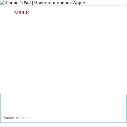
Л
APPLE
БИ.COM
»НОВОСТИ APPLE
АКСЕССУАРЫ
»ОБЗОРЫ
ПРИЛОЖЕНИЯ
»ИГРЫ
»
Новости в мире Apple про iPad | iPhone
»
Аксессуары
»
Беспроводная акустическая система Bowers Wilkins Z2 для
iOS-устройств