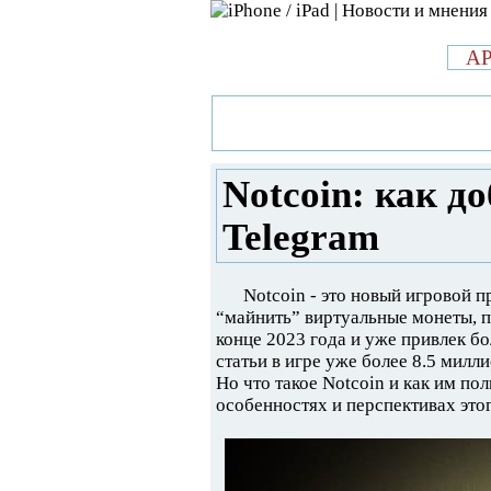
л
A
»
Новости в мире Apple про iPad 
добывать монеты в Telegram
Notcoin: как д
Telegram
Notcoin - это новый игровой п
“майнить” виртуальные монеты, п
конце 2023 года и уже привлек б
статьи в игре уже более 8.5 милл
Но что такое Notcoin и как им п
особенностях и перспективах этог