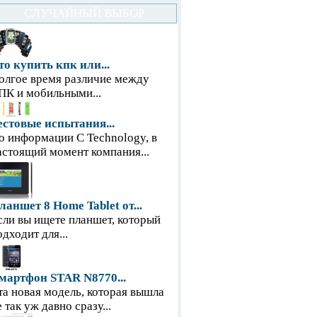
СЛУЧАЙНЫЙ ВЫБОР
то купить кпк или...
олгое время различие между
ПК и мобильными...
естовые испытания...
о информации С Technology, в
астоящий момент компания...
ланшет 8 Home Tablet от...
сли вы ищете планшет, который
одходит для...
мартфон STAR N8770...
та новая модель, которая вышла
е так уж давно сразу...