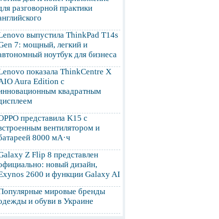
для разговорной практики
английского
Lenovo выпустила ThinkPad T14s
Gen 7: мощный, легкий и
автономный ноутбук для бизнеса
Lenovo показала ThinkCentre X
AIO Aura Edition с
инновационным квадратным
дисплеем
OPPO представила K15 с
встроенным вентилятором и
батареей 8000 мА·ч
Galaxy Z Flip 8 представлен
официально: новый дизайн,
Exynos 2600 и функции Galaxy AI
Популярные мировые бренды
одежды и обуви в Украине