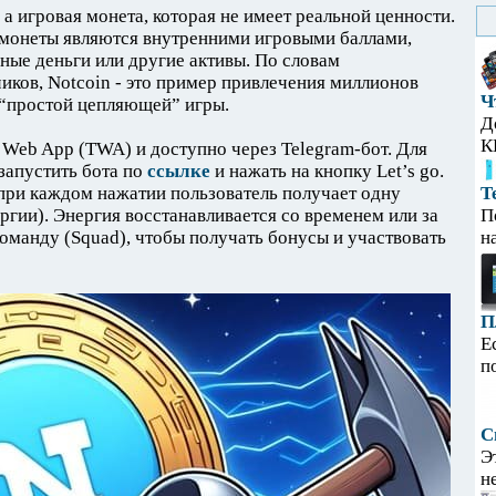
, а игровая монета, которая не имеет реальной ценности.
е монеты являются внутренними игровыми баллами,
ьные деньги или другие активы. По словам
иков, Notcoin - это пример привлечения миллионов
Ч
 “простой цепляющей” игры.
Д
К
m Web App (TWA) и доступно через Telegram-бот. Для
 запустить бота по
ссылке
и нажать на кнопку Let’s go.
при каждом нажатии пользователь получает одну
Т
ргии). Энергия восстанавливается со временем или за
П
команду (Squad), чтобы получать бонусы и участвовать
н
П
Е
п
С
Э
н