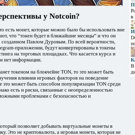
П
Р
ерспективы у Notcoin?
в
 то есть монет, которые можно было бы использовать вне
И
ют, что “токен будет в ближайшие месяцы” и что он
D
, созданном Павлом Дуровым. По всей вероятности,
п
legram-приложении, будут конвертированы в токены
тинга на торговых площадках. Что касается курса и
ом нет информации.
К
В
танет токеном на блокчейне TON, то это может быть
д
зучения влияния игровых факторов на поведение
же это может быть способом популяризации TON среди
нако есть и риски, связанные с неопределенностью
можными проблемами с безопасностью и
 который позволяет добывать виртуальные монеты в
ку. Это не криптовалюта, а игровая монета, которая не