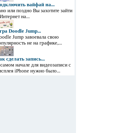
одключить вайфай на...
ано или поздно Вы захотите зайти
 Интернет на...
гра Doodle Jump...
oodle Jump завоевала свою
опулярность не на графике,...
ак сделать запись...
 самом начале для видеозаписи с
исплея iPhone нужно было...