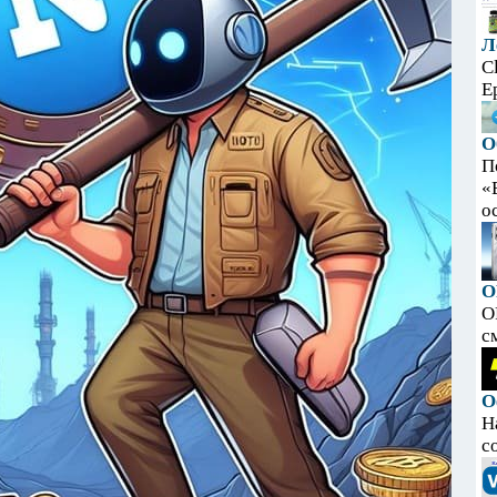
Л
C
E
О
П
«
ос
O
O
с
О
Н
с