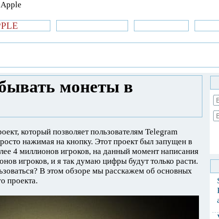
PPLE
би.com
»Новости Apple
Аксессуары
»Об
| iPhone
»
Приложения
» Notcoin: как
обывать монеты в
роект, который позволяет пользователям Telegram
росто нажимая на кнопку. Этот проект был запущен в
олее 4 миллионов игроков, на данный момент написания
ионов игроков, и я так думаю цифры будут только расти.
ользоваться? В этом обзоре мы расскажем об основных
о проекта.