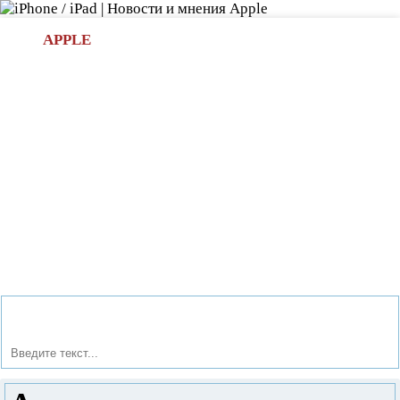
Л
APPLE
БИ.COM
»НОВОСТИ APPLE
АКСЕССУАРЫ
»ОБЗОРЫ
ПРИЛОЖЕНИЯ
»ИГРЫ
»
Новости в мире Apple про iPad | iPhone
»
Приложения
»
Автовыключение компьютера. Как?