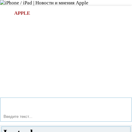
Л
APPLE
БИ.COM
»НОВОСТИ APPLE
АКСЕССУАРЫ
»ОБЗОРЫ
ПРИЛОЖЕНИЯ
»ИГРЫ
»
Новости в мире Apple про iPad | iPhone
»
Приложения
»
Instashare: простая передача файлов между iPhone и Mac