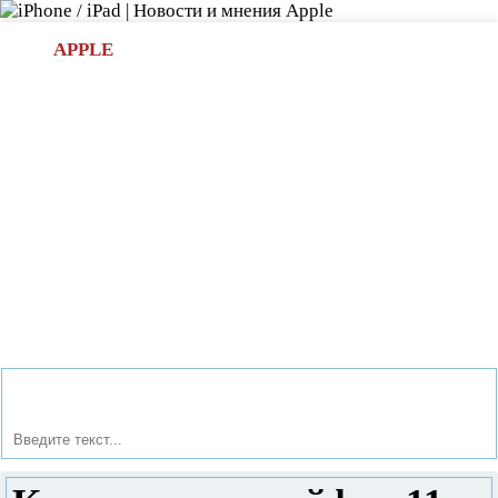
Л
APPLE
БИ.COM
»НОВОСТИ APPLE
АКСЕССУАРЫ
»ОБЗОРЫ
ПРИЛОЖЕНИЯ
»ИГРЫ
»
Новости в мире Apple про iPad | iPhone
»
Новости Apple
» Как настроить айфон 11