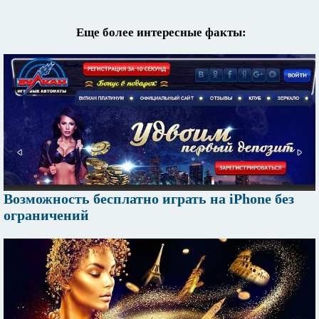
Еще более интересные факты:
Возможность бесплатно играть на iPhone без
ограничений