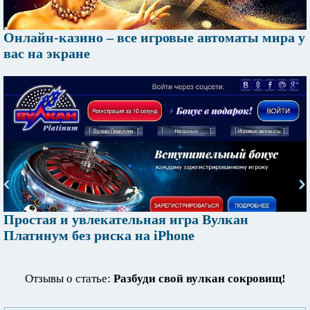
Онлайн-казино – все игровые автоматы мира у
вас на экране
Простая и увлекательная игра Вулкан
Платинум без риска на iPhone
Отзывы о статье:
Разбуди свой вулкан сокровищ!