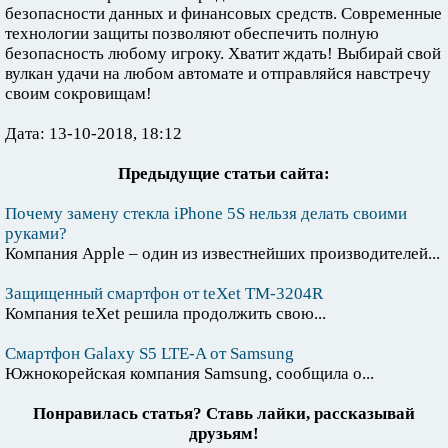
безопасности данных и финансовых средств. Современные
технологии защиты позволяют обеспечить полную
безопасность любому игроку. Хватит ждать! Выбирай свой
вулкан удачи на любом автомате и отправляйся навстречу
своим сокровищам!
Дата: 13-10-2018, 18:12
Предыдущие статьи сайта:
Почему замену стекла iPhone 5S нельзя делать своими
руками?
Компания Apple – один из известнейших производителей...
Защищенный смартфон от teXet TM-3204R
Компания teXet решила продолжить свою...
Смартфон Galaxy S5 LTE-A от Samsung
Южнокорейская компания Samsung, сообщила о...
Понравилась статья? Ставь лайки, рассказывай
друзьям!