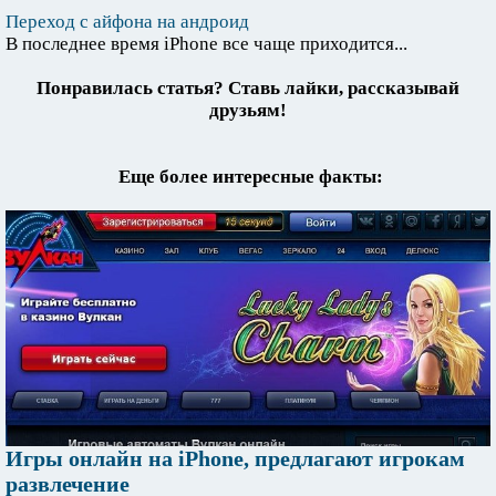
Переход с айфона на андроид
В последнее время iPhone все чаще приходится...
Понравилась статья? Ставь лайки, рассказывай
друзьям!
Еще более интересные факты:
Игры онлайн на iPhone, предлагают игрокам
развлечение