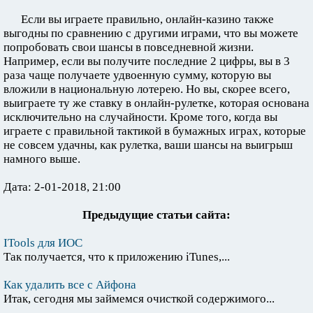
Если вы играете правильно, онлайн-казино также
выгодны по сравнению с другими играми, что вы можете
попробовать свои шансы в повседневной жизни.
Например, если вы получите последние 2 цифры, вы в 3
раза чаще получаете удвоенную сумму, которую вы
вложили в национальную лотерею. Но вы, скорее всего,
выиграете ту же ставку в онлайн-рулетке, которая основана
исключительно на случайности. Кроме того, когда вы
играете с правильной тактикой в бумажных играх, которые
не совсем удачны, как рулетка, ваши шансы на выигрыш
намного выше.
Дата: 2-01-2018, 21:00
Предыдущие статьи сайта:
ITools для ИОС
Так получается, что к приложению iTunes,...
Как удалить все с Айфона
Итак, сегодня мы займемся очисткой содержимого...