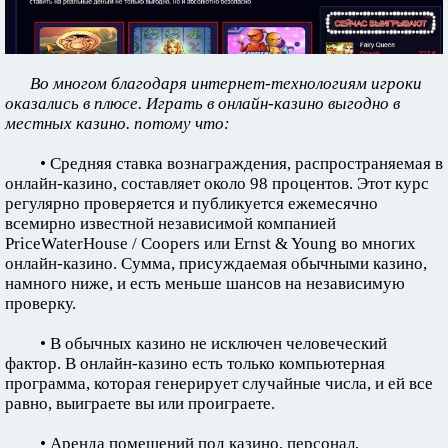
Во многом благодаря интернет-технологиям игроки
оказались в плюсе. Играть в онлайн-казино выгодно в
местных казино. потому что:
• Средняя ставка вознаграждения, распространяемая в
онлайн-казино, составляет около 98 процентов. Этот курс
регулярно проверяется и публикуется ежемесячно
всемирно известной независимой компанией
PriceWaterHouse / Coopers или Ernst & Young во многих
онлайн-казино. Сумма, присуждаемая обычными казино,
намного ниже, и есть меньше шансов на независимую
проверку.
• В обычных казино не исключен человеческий
фактор. В онлайн-казино есть только компьютерная
программа, которая генерирует случайные числа, и ей все
равно, выиграете вы или проиграете.
• Аренда помещений под казино, персонал,