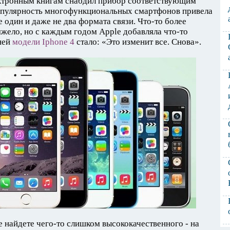
лектронным книгам снабдил прибор соответствующим
опулярность многофункциональных смартфонов привела
е один и даже не два формата связи. Что-то более
жело, но с каждым годом Apple добавляла что-то
ней
модели Iphone 4
стало: «Это изменит все. Снова».
е найдете чего-то слишком высококачественного - на