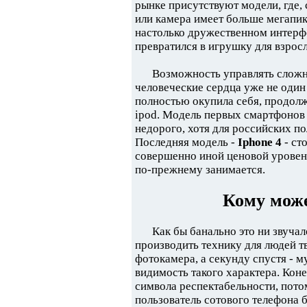
рынке присутствуют модели, где,
или камера имеет больше мегапикс
настолько дружественном интерф
превратился в игрушку для взрос
Возможность управлять слож
человеческие сердца уже не один
полностью окупила себя, продолж
ipod. Модель первых смартфонов
недорого, хотя для российских п
Последняя модель -
Iphone 4
- ст
совершенно иной ценовой уровен
по-прежнему занимается.
Кому може
Как бы банально это ни звуча
производить технику для людей т
фотокамера, а секунду спустя - м
видимость такого характера. Кон
символа респектабельности, пото
пользователь сотового телефона 