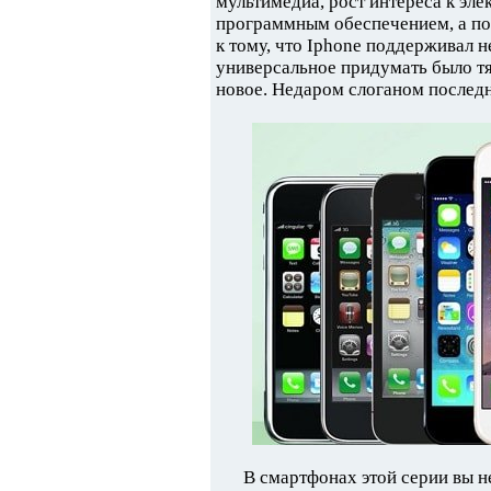
мультимедиа, рост интереса к э
программным обеспечением, а п
к тому, что Iphone поддерживал н
универсальное придумать было тя
новое. Недаром слоганом послед
В смартфонах этой серии вы н