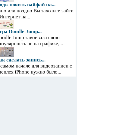
одключить вайфай на...
ано или поздно Вы захотите зайти
 Интернет на...
гра Doodle Jump...
oodle Jump завоевала свою
опулярность не на графике,...
ак сделать запись...
 самом начале для видеозаписи с
исплея iPhone нужно было...