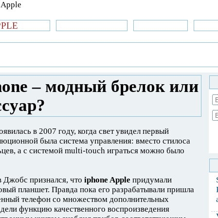
PPLE
би.com
»Новости Apple
Аксессуары
»Об
| iPhone
»
Новости Apple
» Смартфоны
езный аксессуар?
one – модный брелок или
ссуар?
оявилась в 2007 году, когда свет увидел первый
люционной была система управления: вместо стилоса
цев, а с системой multi-touch играться можно было
в Джобс признался, что
iphone Apple
придумали
новый планшет. Правда пока его разрабатывали пришла
ценный телефон со множеством дополнительных
одели функцию качественного воспроизведения