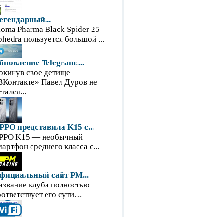
егендарный...
loma Pharma Black Spider 25
phedra пользуется большой ...
бновление Telegram:...
окинув свое детище –
ВКонтакте» Павел Дуров не
тался...
PPO представила K15 с...
PPO K15 — необычный
мартфон среднего класса с...
фициальный сайт PM...
азвание клуба полностью
оответствует его сути....