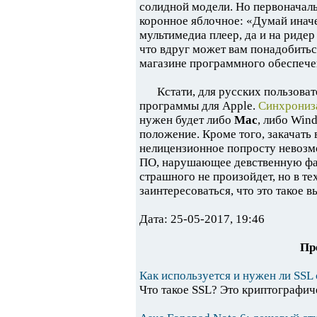
солидной модели. Но первоначаль
коронное яблочное: «Думай иначе
мультимедиа плеер, да и на ридер 
что вдруг может вам понадобиться
магазине программного обеспече
Кстати, для русских пользова
программы для Apple.
Синхрониз
нужен будет либо
Mac
, либо Win
положение. Кроме того, закачать 
нелицензионное попросту невозмо
ПО, нарушающее девственную фай
страшного не произойдет, но в т
заинтересоваться, что это такое в
Дата: 25-05-2017, 19:46
Пр
Как используется и нужен ли SSL
Что такое SSL? Это криптографиче