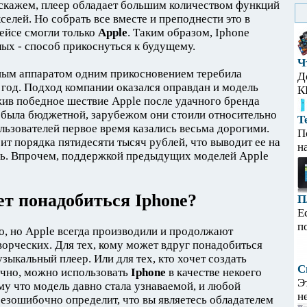
 скажем, плеер обладает большим количеством функций
елей. Но собрать все вместе и преподнести это в
ейсе смогли только
Apple
. Таким образом, Iphone
лых - способ прикоснуться к будущему.
Ч
ным аппаратом одним прикосновением теребила
Д
 год. Подход компании оказался оправдан и модель
К
ив победное шествие Apple после удачного бренда
 была бюджетной, зарубежом они стоили относительно
Т
ользователей первое время казались весьма дорогими.
П
оит порядка пятидесяти тысяч рублей, что выводит ее на
н
ь. Впрочем, поддержкой предыдущих моделей Apple
т понадобиться Iphone?
П
Е
п
ло, но Apple всегда производили и продолжают
ворческих. Для тех, кому может вдруг понадобиться
узыкальный плеер. Или для тех, кто хочет создать
С
ечно, можно использовать
Iphone
в качестве некоего
Э
му что модель давно стала узнаваемой, и любой
н
безошибочно определит, что вы являетесь обладателем