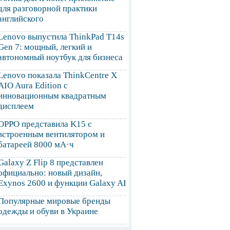
для разговорной практики
английского
Lenovo выпустила ThinkPad T14s
Gen 7: мощный, легкий и
автономный ноутбук для бизнеса
Lenovo показала ThinkCentre X
AIO Aura Edition с
инновационным квадратным
дисплеем
OPPO представила K15 с
встроенным вентилятором и
батареей 8000 мА·ч
Galaxy Z Flip 8 представлен
официально: новый дизайн,
Exynos 2600 и функции Galaxy AI
Популярные мировые бренды
одежды и обуви в Украине