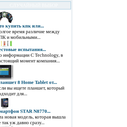
СЛУЧАЙНЫЙ ВЫБОР
то купить кпк или...
олгое время различие между
ПК и мобильными...
естовые испытания...
о информации С Technology, в
астоящий момент компания...
ланшет 8 Home Tablet от...
сли вы ищете планшет, который
одходит для...
мартфон STAR N8770...
та новая модель, которая вышла
е так уж давно сразу...