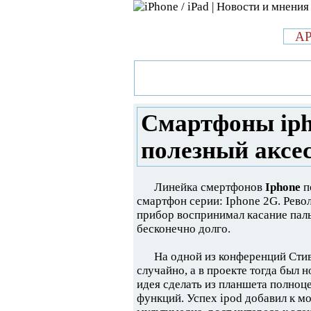
л
A
»
Новости в мире Apple про iPad 
iphone – модный брелок или пол
Смартфоны iph
полезный аксе
Линейка смертфонов
Iphone
п
смартфон серии: Iphone 2G. Рево
прибор воспринимал касание паль
бесконечно долго.
На одной из конференций Сти
случайно, а в проекте тогда был 
идея сделать из планшета полно
функций. Успех ipod добавил к м