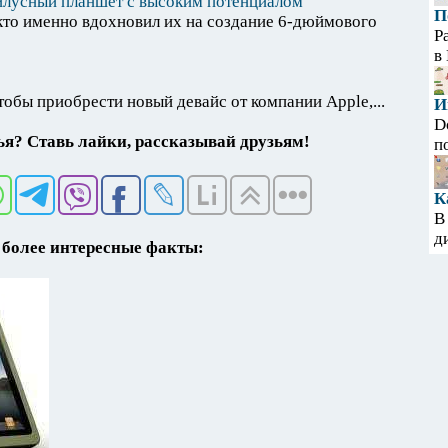
тилусный планшет с высоким потенциалом
П
 кто именно вдохновил их на создание 6-дюймового
Р
в
тобы приобрести новый девайс от компании Apple,...
И
D
я? Ставь лайки, рассказывай друзьям!
п
К
В
д
более интересные факты: