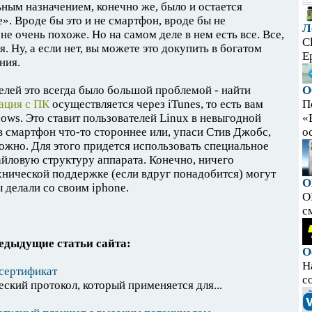
ным назначением, конечно же, было и остается
». Вроде бы это и не смартфон, вроде бы не
Л
не очень похоже. Но на самом деле в нем есть все. Все,
C
. Ну, а если нет, вы можете это докупить в богатом
E
ния.
телей это всегда было большой проблемой - найти
О
ация с ПК
осуществляется через iTunes, то есть вам
П
dows. Это ставит пользователей Linux в невыгодной
«
в смартфон что-то стороннее или, упаси Стив Джобс,
ос
жно. Для этого придется использовать специальное
ловую структуру аппарата. Конечно, ничего
ехнической поддержке (если вдруг понадобится) могут
O
ы делали со своим iphone.
O
с
едыдущие статьи сайта:
О
Н
 сертификат
с
ский протокол, который применяется для...