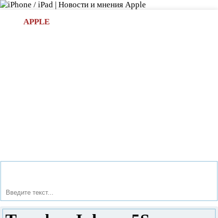
Л
APPLE
БИ.COM
»НОВОСТИ APPLE
АКСЕССУАРЫ
»ОБЗОРЫ
ПРИЛОЖЕНИЯ
»ИГРЫ
»
Новости в мире Apple про iPad | iPhone
»
Новости Apple
» Телефон Iphone 5S