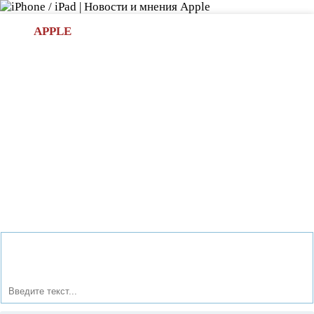
Л
APPLE
БИ.COM
»НОВОСТИ APPLE
АКСЕССУАРЫ
»ОБЗОРЫ
ПРИЛОЖЕНИЯ
»ИГРЫ
»
Новости в мире Apple про iPad | iPhone
»
Новости Apple
» Apple не позволит ворам отключать iPad и iPhone без
ввода пароля