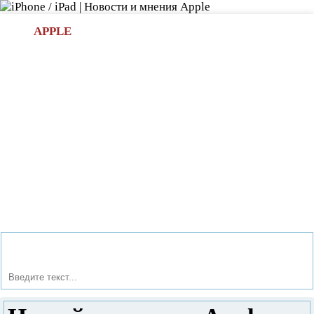
Л
APPLE
БИ.COM
»НОВОСТИ APPLE
АКСЕССУАРЫ
»ОБЗОРЫ
ПРИЛОЖЕНИЯ
»ИГРЫ
»
Новости в мире Apple про iPad | iPhone
»
Новости Apple
» Новый патент от Apple на обмен файлами через торренты