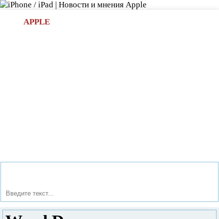
Л
APPLE
БИ.COM
»НОВОСТИ APPLE
АКСЕССУАРЫ
»ОБЗОРЫ
ПРИЛОЖЕНИЯ
»ИГРЫ
»
Новости в мире Apple про iPad | iPhone
»
Игры
» Word
Drop