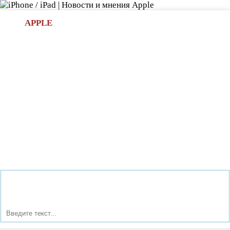
Л
APPLE
БИ.COM
»НОВОСТИ APPLE
АКСЕССУАРЫ
»ОБЗОРЫ
ПРИЛОЖЕНИЯ
»ИГРЫ
»
Новости в мире Apple про iPad | iPhone
»
Новости Apple
» Apple готовится повысить цены на iPhone и iPad в 2013
году.