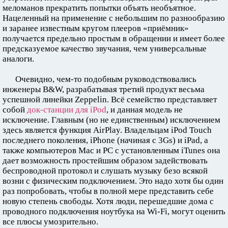
меломанов прекратить попытки объять необъятное.
Нацеленный на применение с небольшим по разнообразию
и заранее известным кругом плееров «приёмник»
получается предельно простым в обращении и имеет более
предсказуемое качество звучания, чем универсальные
аналоги.
Очевидно, чем-то подобным руководствовались
инженеры B&W, разрабатывая третий продукт весьма
успешной линейки Zeppelin. Всё семейство представляет
собой
док-станции для iPod
, и данная модель не
исключение. Главным (но не единственным) исключением
здесь является функция AirPlay. Владельцам iPod Touch
последнего поколения, iPhone (начиная с 3Gs) и iPad, а
также компьютеров Mac и PC с установленным iTunes она
дает возможность простейшим образом задействовать
беспроводной протокол и слушать музыку безо всякой
возни с физическим подключением. Это надо хотя бы один
раз попробовать, чтобы в полной мере представить себе
новую степень свободы. Хотя люди, перешедшие дома с
проводного подключения ноутбука на Wi-Fi, могут оценить
все плюсы умозрительно.