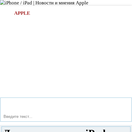
Л
APPLE
БИ.COM
»НОВОСТИ APPLE
АКСЕССУАРЫ
»ОБЗОРЫ
ПРИЛОЖЕНИЯ
»ИГРЫ
»
Новости в мире Apple про iPad | iPhone
»
Аксессуары
»
Док-станция для iPod B&W Zeppelin Air