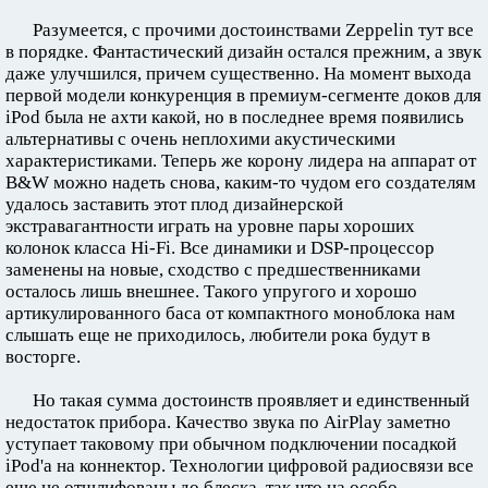
Разумеется, с прочими достоинствами Zeppelin тут все
в порядке. Фантастический дизайн остался прежним, а звук
даже улучшился, причем существенно. На момент выхода
первой модели конкуренция в премиум-сегменте доков для
iPod была не ахти какой, но в последнее время появились
альтернативы с очень неплохими акустическими
характеристиками. Теперь же корону лидера на аппарат от
B&W можно надеть снова, каким-то чудом его создателям
удалось заставить этот плод дизайнерской
экстравагантности играть на уровне пары хороших
колонок класса Hi-Fi. Все динамики и DSР-процессор
заменены на новые, сходство с предшественниками
осталось лишь внешнее. Такого упругого и хорошо
артикулированного баса от компактного моноблока нам
слышать еще не приходилось, любители рока будут в
восторге.
Но такая сумма достоинств проявляет и единственный
недостаток прибора. Качество звука по AirPlay заметно
уступает таковому при обычном подключении посадкой
iPod'a на коннектор. Технологии цифровой радиосвязи все
еще не отшлифованы до блеска, так что на особо