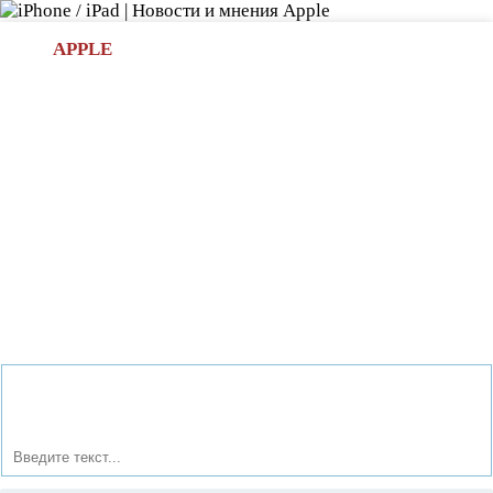
Л
APPLE
БИ.COM
»НОВОСТИ APPLE
АКСЕССУАРЫ
»ОБЗОРЫ
ПРИЛОЖЕНИЯ
»ИГРЫ
»
Новости в мире Apple про iPad | iPhone
»
Аксессуары
»
Беспроводная зарядка WattUp, которая заряжает гаджеты
на расстоянии до 5 метров