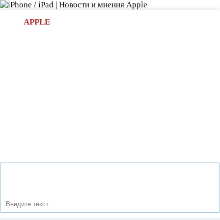
Л
APPLE
БИ.COM
»НОВОСТИ APPLE
АКСЕССУАРЫ
»ОБЗОРЫ
ПРИЛОЖЕНИЯ
»ИГРЫ
»
Новости в мире Apple про iPad | iPhone
»
Аксессуары
»
«Умные» наушники Neurowear Mico сами выберут музыку
для вас